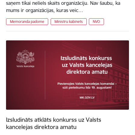
saņem tikai neliels skaits organizāciju. Nav šaubu, ka
mums ir organizācijas, kuras veic…
Memoranda padome
Ministru kabinets
NVO
Izsludināts atklāts konkurss uz Valsts
kancelejas direktora amatu