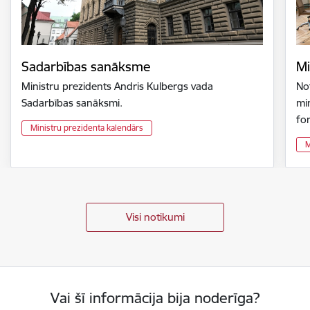
Sadarbības sanāksme
Mi
Ministru prezidents Andris Kulbergs vada
Not
Sadarbības sanāksmi.
min
fo
Ministru prezidenta kalendārs
M
Visi notikumi
Vai šī informācija bija noderīga?