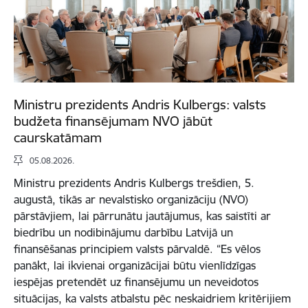
Ministru prezidents Andris Kulbergs: valsts
budžeta finansējumam NVO jābūt
caurskatāmam
05.08.2026.
Ministru prezidents Andris Kulbergs trešdien, 5.
augustā, tikās ar nevalstisko organizāciju (NVO)
pārstāvjiem, lai pārrunātu jautājumus, kas saistīti ar
biedrību un nodibinājumu darbību Latvijā un
finansēšanas principiem valsts pārvaldē. “Es vēlos
panākt, lai ikvienai organizācijai būtu vienlīdzīgas
iespējas pretendēt uz finansējumu un neveidotos
situācijas, ka valsts atbalstu pēc neskaidriem kritērijiem