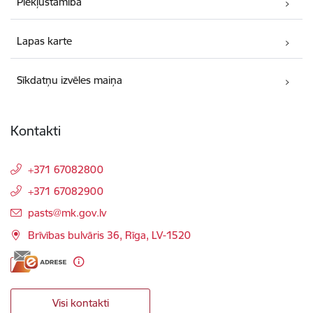
Piekļūstamība
Lapas karte
Sīkdatņu izvēles maiņa
Kontakti
+371 67082800
+371 67082900
E-pasts:
pasts@mk.gov.lv
Brīvības bulvāris 36, Rīga, LV-1520
Visi kontakti