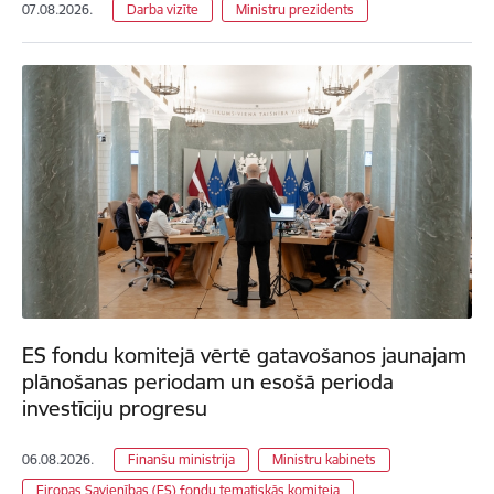
07.08.2026.
Darba vizīte
Ministru prezidents
ES fondu komitejā vērtē gatavošanos jaunajam
plānošanas periodam un esošā perioda
investīciju progresu
06.08.2026.
Finanšu ministrija
Ministru kabinets
Eiropas Savienības (ES) fondu tematiskās komiteja