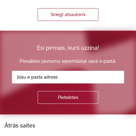
Sniegt atsauksmi
Esi pirmais, kurš uzzina!
Piesakies jaunumu saņemšanai savā e-pastā.
Kājene
Ātrās saites