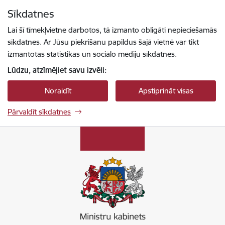
Pāriet uz lapas saturu
Sīkdatnes
Spied
lai meklētu
Enter
Lai šī tīmekļvietne darbotos, tā izmanto obligāti nepieciešamās
sīkdatnes. Ar Jūsu piekrišanu papildus šajā vietnē var tikt
izmantotas statistikas un sociālo mediju sīkdatnes.
Lūdzu, atzīmējiet savu izvēli:
Noraidīt
Apstiprināt visas
Pārvaldīt sīkdatnes
Ministru kabinets