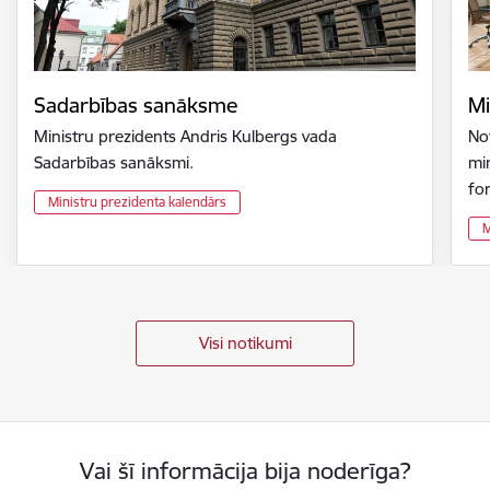
Sadarbības sanāksme
Mi
Ministru prezidents Andris Kulbergs vada
Not
Sadarbības sanāksmi.
min
fo
Ministru prezidenta kalendārs
M
Visi notikumi
Vai šī informācija bija noderīga?