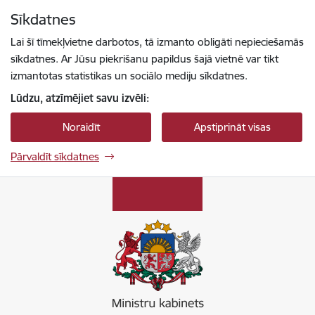
Pāriet uz lapas saturu
Sīkdatnes
Spied
lai meklētu
Enter
Lai šī tīmekļvietne darbotos, tā izmanto obligāti nepieciešamās
sīkdatnes. Ar Jūsu piekrišanu papildus šajā vietnē var tikt
izmantotas statistikas un sociālo mediju sīkdatnes.
Lūdzu, atzīmējiet savu izvēli:
Noraidīt
Apstiprināt visas
Pārvaldīt sīkdatnes
Ministru kabinets