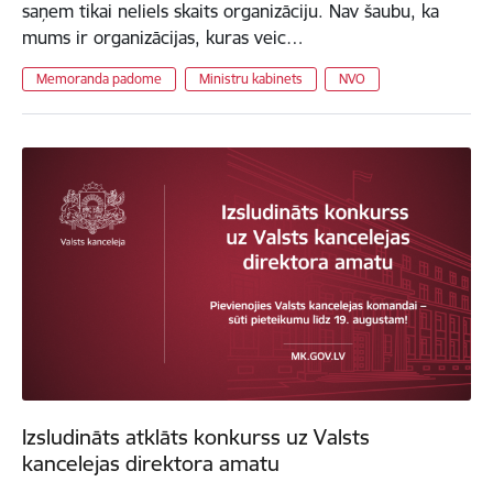
saņem tikai neliels skaits organizāciju. Nav šaubu, ka
mums ir organizācijas, kuras veic…
Memoranda padome
Ministru kabinets
NVO
Izsludināts atklāts konkurss uz Valsts
kancelejas direktora amatu