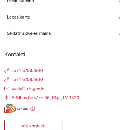
Piekļūstamība
Lapas karte
Sīkdatņu izvēles maiņa
Kontakti
+371 67082800
+371 67082900
E-pasts:
pasts@mk.gov.lv
Brīvības bulvāris 36, Rīga, LV-1520
Visi kontakti