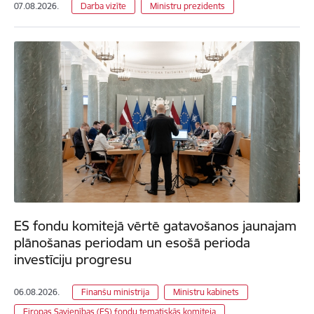
07.08.2026.
Darba vizīte
Ministru prezidents
ES fondu komitejā vērtē gatavošanos jaunajam
plānošanas periodam un esošā perioda
investīciju progresu
06.08.2026.
Finanšu ministrija
Ministru kabinets
Eiropas Savienības (ES) fondu tematiskās komiteja