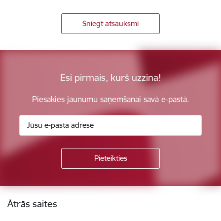
Sniegt atsauksmi
Esi pirmais, kurš uzzina!
Piesakies jaunumu saņemšanai savā e-pastā.
Kājene
Ātrās saites