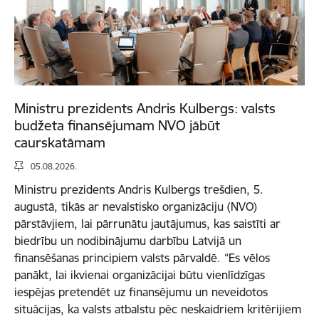
Ministru prezidents Andris Kulbergs: valsts
budžeta finansējumam NVO jābūt
caurskatāmam
05.08.2026.
Ministru prezidents Andris Kulbergs trešdien, 5.
augustā, tikās ar nevalstisko organizāciju (NVO)
pārstāvjiem, lai pārrunātu jautājumus, kas saistīti ar
biedrību un nodibinājumu darbību Latvijā un
finansēšanas principiem valsts pārvaldē. “Es vēlos
panākt, lai ikvienai organizācijai būtu vienlīdzīgas
iespējas pretendēt uz finansējumu un neveidotos
situācijas, ka valsts atbalstu pēc neskaidriem kritērijiem