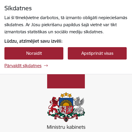
Pāriet uz lapas saturu
Sīkdatnes
Spied
lai meklētu
Enter
Lai šī tīmekļvietne darbotos, tā izmanto obligāti nepieciešamās
sīkdatnes. Ar Jūsu piekrišanu papildus šajā vietnē var tikt
izmantotas statistikas un sociālo mediju sīkdatnes.
Lūdzu, atzīmējiet savu izvēli:
Noraidīt
Apstiprināt visas
Pārvaldīt sīkdatnes
Ministru kabinets