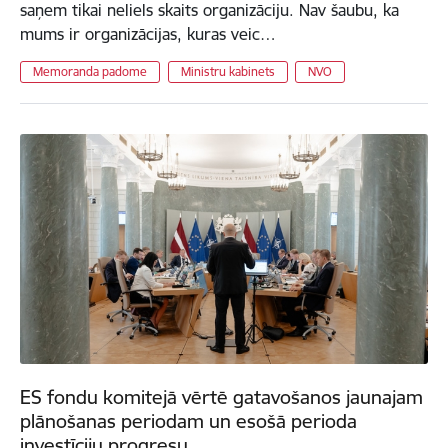
saņem tikai neliels skaits organizāciju. Nav šaubu, ka
mums ir organizācijas, kuras veic…
Memoranda padome
Ministru kabinets
NVO
ES fondu komitejā vērtē gatavošanos jaunajam
plānošanas periodam un esošā perioda
investīciju progresu