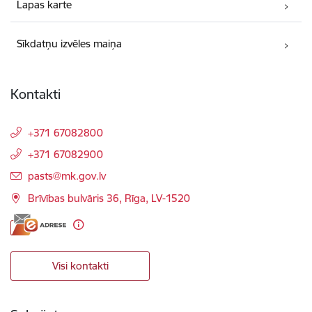
Lapas karte
Sīkdatņu izvēles maiņa
Kontakti
+371 67082800
+371 67082900
E-pasts:
pasts@mk.gov.lv
Brīvības bulvāris 36, Rīga, LV-1520
Visi kontakti