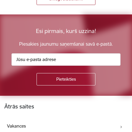
Esi pirmais, kurš uzzina!
Piesakies jaunumu saņemšanai savā e-pastā.
Kājene
Ātrās saites
Vakances