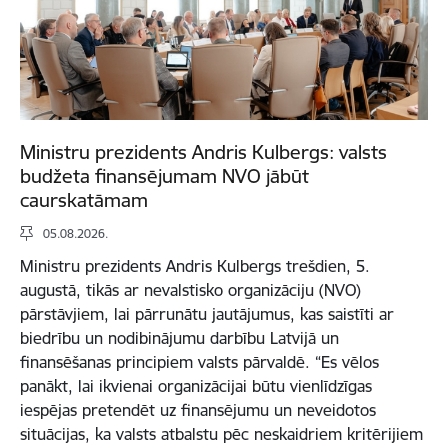
Ministru prezidents Andris Kulbergs: valsts
budžeta finansējumam NVO jābūt
caurskatāmam
05.08.2026.
Ministru prezidents Andris Kulbergs trešdien, 5.
augustā, tikās ar nevalstisko organizāciju (NVO)
pārstāvjiem, lai pārrunātu jautājumus, kas saistīti ar
biedrību un nodibinājumu darbību Latvijā un
finansēšanas principiem valsts pārvaldē. “Es vēlos
panākt, lai ikvienai organizācijai būtu vienlīdzīgas
iespējas pretendēt uz finansējumu un neveidotos
situācijas, ka valsts atbalstu pēc neskaidriem kritērijiem