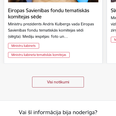
Eiropas Savienības fondu tematiskās
SI
komitejas sēde
Mi
Ministru prezidents Andris Kulbergs vada Eiropas
vi
Savienības fondu tematiskās komitejas sēdi
zir
(slēgta). Mediju iespējas: foto un…
M
Ministru kabinets
Ministru kabineta tematiskās komitejas
Visi notikumi
Vai šī informācija bija noderīga?