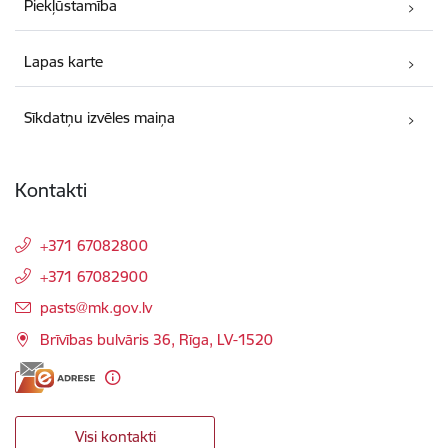
Piekļūstamība
Lapas karte
Sīkdatņu izvēles maiņa
Kontakti
+371 67082800
+371 67082900
E-pasts:
pasts@mk.gov.lv
Brīvības bulvāris 36, Rīga, LV-1520
Visi kontakti