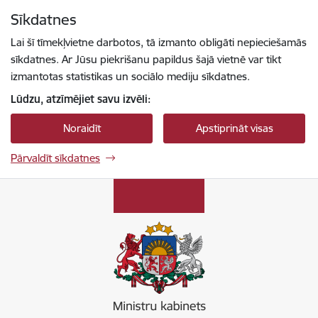
Pāriet uz lapas saturu
Sīkdatnes
Spied
lai meklētu
Enter
Lai šī tīmekļvietne darbotos, tā izmanto obligāti nepieciešamās
sīkdatnes. Ar Jūsu piekrišanu papildus šajā vietnē var tikt
izmantotas statistikas un sociālo mediju sīkdatnes.
Lūdzu, atzīmējiet savu izvēli:
Noraidīt
Apstiprināt visas
Pārvaldīt sīkdatnes
Ministru kabinets