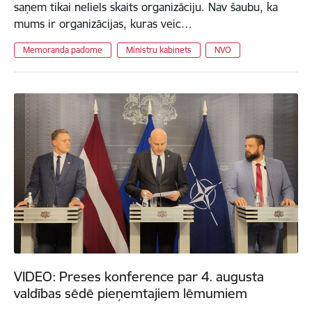
saņem tikai neliels skaits organizāciju. Nav šaubu, ka
mums ir organizācijas, kuras veic…
Memoranda padome
Ministru kabinets
NVO
VIDEO: Preses konference par 4. augusta
valdības sēdē pieņemtajiem lēmumiem