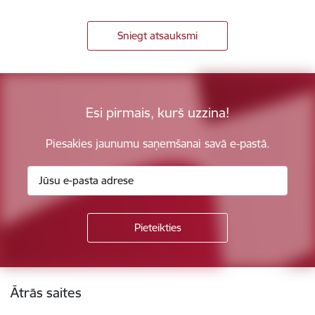
Sniegt atsauksmi
Esi pirmais, kurš uzzina!
Piesakies jaunumu saņemšanai savā e-pastā.
Kājene
Ātrās saites