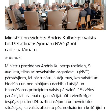
Ministru prezidents Andris Kulbergs: valsts
budžeta finansējumam NVO jābūt
caurskatāmam
05.08.2026.
Ministru prezidents Andris Kulbergs trešdien, 5.
augustā, tikās ar nevalstisko organizāciju (NVO)
pārstāvjiem, lai pārrunātu jautājumus, kas saistīti ar
biedrību un nodibinājumu darbību Latvijā un
finansēšanas principiem valsts pārvaldē. “Es vēlos
panākt, lai ikvienai organizācijai būtu vienlīdzīgas
iespējas pretendēt uz finansējumu un neveidotos
situācijas, ka valsts atbalstu pēc neskaidriem kritērijiem