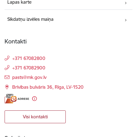
Lapas karte
Sīkdatņu izvēles maiņa
Kontakti
+371 67082800
+371 67082900
E-pasts:
pasts@mk.gov.lv
Brīvības bulvāris 36, Rīga, LV-1520
Visi kontakti