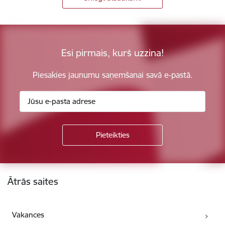
Esi pirmais, kurš uzzina!
Piesakies jaunumu saņemšanai savā e-pastā.
Kājene
Ātrās saites
Vakances