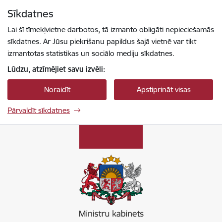
Pāriet uz lapas saturu
Sīkdatnes
Spied
lai meklētu
Enter
Lai šī tīmekļvietne darbotos, tā izmanto obligāti nepieciešamās
sīkdatnes. Ar Jūsu piekrišanu papildus šajā vietnē var tikt
izmantotas statistikas un sociālo mediju sīkdatnes.
Lūdzu, atzīmējiet savu izvēli:
Noraidīt
Apstiprināt visas
Pārvaldīt sīkdatnes
Ministru kabinets