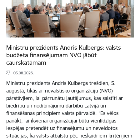
Ministru prezidents Andris Kulbergs: valsts
budžeta finansējumam NVO jābūt
caurskatāmam
05.08.2026.
Ministru prezidents Andris Kulbergs trešdien, 5.
augustā, tikās ar nevalstisko organizāciju (NVO)
pārstāvjiem, lai pārrunātu jautājumus, kas saistīti ar
biedrību un nodibinājumu darbību Latvijā un
finansēšanas principiem valsts pārvaldē. “Es vēlos
panākt, lai ikvienai organizācijai būtu vienlīdzīgas
iespējas pretendēt uz finansējumu un neveidotos
situācijas, ka valsts atbalstu pēc neskaidriem kritērijiem