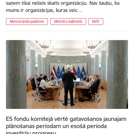
saņem tikai neliels skaits organizāciju. Nav šaubu, ka
mums ir organizācijas, kuras veic…
Memoranda padome
Ministru kabinets
NVO
ES fondu komitejā vērtē gatavošanos jaunajam
plānošanas periodam un esošā perioda
investīciju progresu