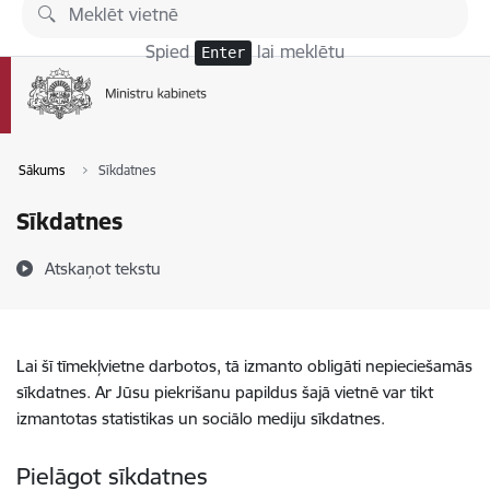
Pāriet uz lapas saturu
Spied
lai meklētu
Enter
Sākums
Sīkdatnes
Sīkdatnes
Atskaņot tekstu
Lai šī tīmekļvietne darbotos, tā izmanto obligāti nepieciešamās
sīkdatnes. Ar Jūsu piekrišanu papildus šajā vietnē var tikt
izmantotas statistikas un sociālo mediju sīkdatnes.
Pielāgot sīkdatnes