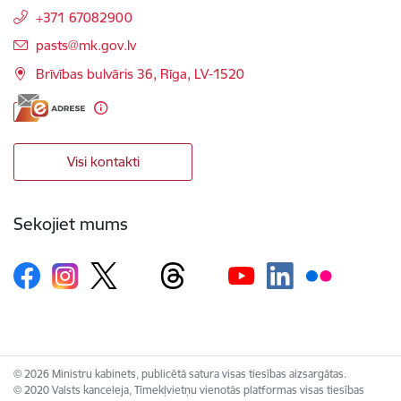
+371 67082900
E-pasts:
pasts@mk.gov.lv
Brīvības bulvāris 36, Rīga, LV-1520
Visi kontakti
Sekojiet mums
© 2026 Ministru kabinets, publicētā satura visas tiesības aizsargātas.
© 2020 Valsts kanceleja, Tīmekļvietņu vienotās platformas visas tiesības