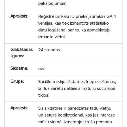
pakalpojumus)
Reģistrē unikālu ID priekš jaunākās GA 4
versijas, kas tiek izmantots statistisko
datu iegūšanai par to, kā apmeklētājs
izmanto vietni.
24 stundas
uvc
Sociālo mediju sīkdatnes (nepieciešamas,
lai Jūs varētu dalīties ar saturu sociālajos
tīklos)
Šīs sīkdatnes ir paredzētas tādu vietņu
un satura koplietošanai, kas jūs interesē
mūsu vietnē, izmantojot trešo personu