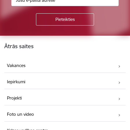
Kājene
Ātrās saites
Vakances
Iepirkumi
Projekti
Foto un video