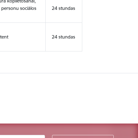
ura koplietošanai,
o personu sociālos
24 stundas
tent
24 stundas