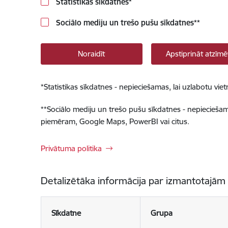
Statistikas sīkdatnes
*
Sociālo mediju un trešo pušu sīkdatnes
**
Noraidīt
Apstiprināt atzīmē
*
Statistikas sīkdatnes - nepieciešamas, lai uzlabotu v
**
Sociālo mediju un trešo pušu sīkdatnes - nepieciešamas
piemēram, Google Maps, PowerBI vai citus.
Privātuma politika
Detalizētāka informācija par izmantotajām
Sīkdatne
Grupa