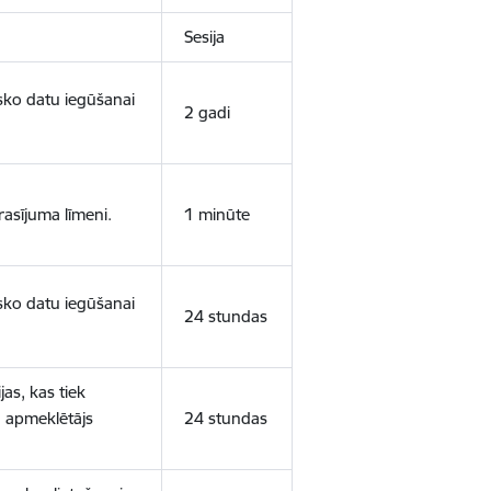
Sesija
isko datu iegūšanai
2 gadi
rasījuma līmeni.
1 minūte
isko datu iegūšanai
24 stundas
as, kas tiek
ā apmeklētājs
24 stundas