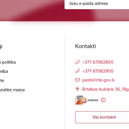
i
Kontakti
 politika
+371 67082800
+371 67082900
mība
E-pasts:
pasts@mk.gov.lv
te
Brīvības bulvāris 36, Rī
izvēles maiņa
Visi kontakti