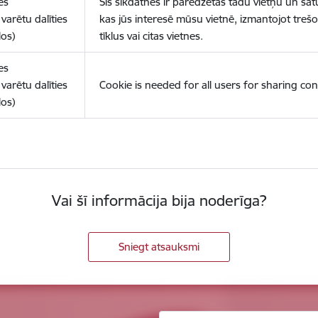
es
Šīs sīkdatnes ir paredzētas tādu vietņu un sat
varētu dalīties
kas jūs interesē mūsu vietnē, izmantojot treš
los)
tīklus vai citas vietnes.
es
varētu dalīties
Cookie is needed for all users for sharing con
los)
Vai šī informācija bija noderīga?
Sniegt atsauksmi