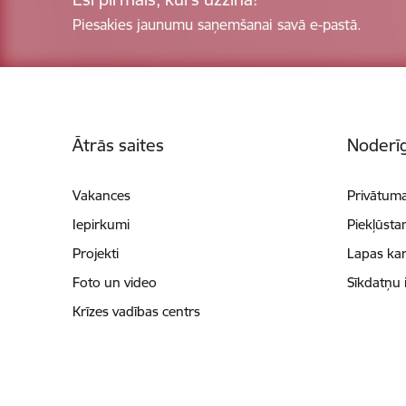
Piesakies jaunumu saņemšanai savā e-pastā.
Kājene
Ātrās saites
Noderīg
Vakances
Privātuma
Iepirkumi
Piekļūsta
Projekti
Lapas kar
Foto un video
Sīkdatņu 
Krīzes vadības centrs