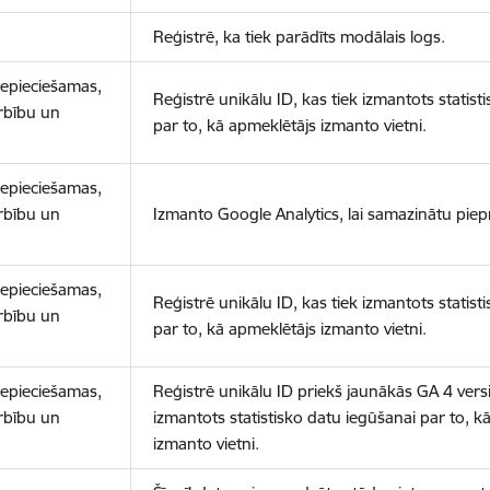
Reģistrē, ka tiek parādīts modālais logs.
nepieciešamas,
Reģistrē unikālu ID, kas tiek izmantots statist
arbību un
par to, kā apmeklētājs izmanto vietni.
nepieciešamas,
arbību un
Izmanto Google Analytics, lai samazinātu piep
nepieciešamas,
Reģistrē unikālu ID, kas tiek izmantots statist
arbību un
par to, kā apmeklētājs izmanto vietni.
nepieciešamas,
Reģistrē unikālu ID priekš jaunākās GA 4 versij
arbību un
izmantots statistisko datu iegūšanai par to, k
izmanto vietni.