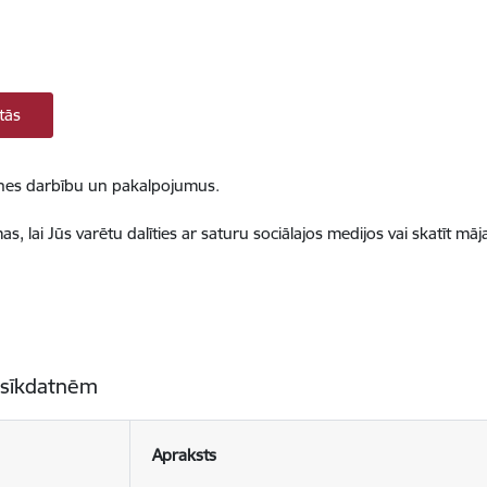
tās
ietnes darbību un pakalpojumus.
, lai Jūs varētu dalīties ar saturu sociālajos medijos vai skatīt mā
 sīkdatnēm
Apraksts