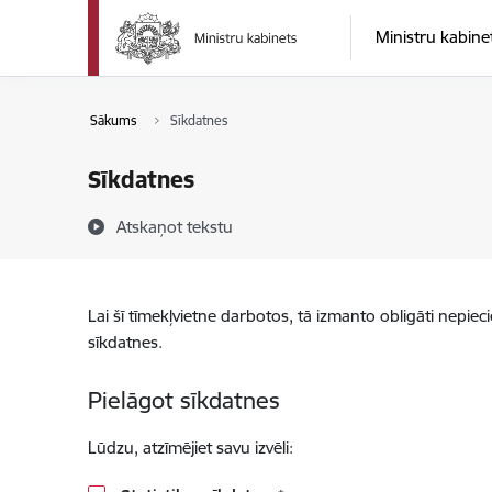
Pāriet uz lapas saturu
Ministru kabine
Sākums
Sīkdatnes
Sīkdatnes
Atskaņot tekstu
Lai šī tīmekļvietne darbotos, tā izmanto obligāti nepiec
sīkdatnes.
Pielāgot sīkdatnes
Lūdzu, atzīmējiet savu izvēli: