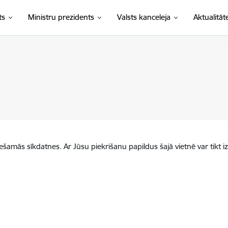
ts
Ministru prezidents
Valsts kanceleja
Aktualitāt
iešamās sīkdatnes. Ar Jūsu piekrišanu papildus šajā vietnē var tikt i