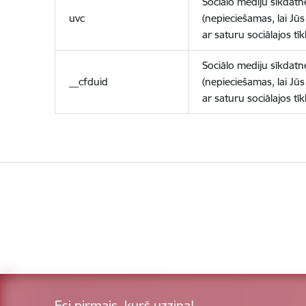
Sociālo mediju sīkdatn
uvc
(nepieciešamas, lai Jūs 
ar saturu sociālajos tīk
Sociālo mediju sīkdatn
__cfduid
(nepieciešamas, lai Jūs 
ar saturu sociālajos tīk
Esi pirmais, kurš uzzina!