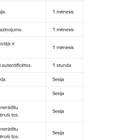
jis.
1 mēnesis
 paziņojumu.
1 mēnesis
otājs ir
1 mēnesis
 autentificētos.
1 stunda
kļa.
Sesija
Sesija
 nerādītu
Sesija
ēruši tos.
 nerādītu
Sesija
ēruši tos.