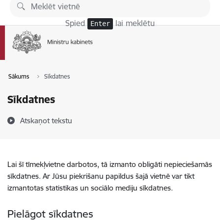
Pāriet uz lapas saturu
Spied
lai meklētu
Enter
Sākums
Sīkdatnes
Sīkdatnes
Atskaņot tekstu
Lai šī tīmekļvietne darbotos, tā izmanto obligāti nepieciešamās
sīkdatnes. Ar Jūsu piekrišanu papildus šajā vietnē var tikt
izmantotas statistikas un sociālo mediju sīkdatnes.
Pielāgot sīkdatnes