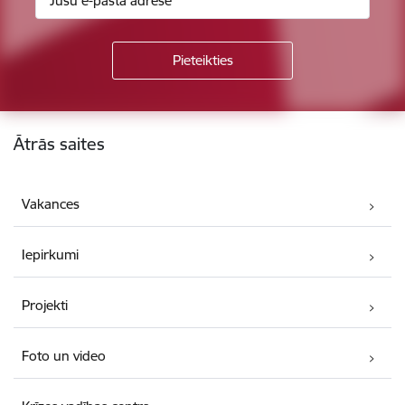
Kājene
Ātrās saites
Vakances
Iepirkumi
Projekti
Foto un video