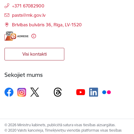
+371 67082900
E-pasts:
pasts@mk.gov.lv
Brīvības bulvāris 36, Rīga, LV-1520
Visi kontakti
Sekojiet mums
© 2026 Ministru kabinets, publicētā satura visas tiesības aizsargātas.
© 2020 Valsts kanceleja, Tīmekļvietņu vienotās platformas visas tiesības