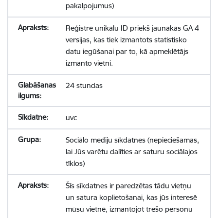
pakalpojumus)
Reģistrē unikālu ID priekš jaunākās GA 4
versijas, kas tiek izmantots statistisko
datu iegūšanai par to, kā apmeklētājs
izmanto vietni.
24 stundas
uvc
Sociālo mediju sīkdatnes (nepieciešamas,
lai Jūs varētu dalīties ar saturu sociālajos
tīklos)
Šīs sīkdatnes ir paredzētas tādu vietņu
un satura koplietošanai, kas jūs interesē
mūsu vietnē, izmantojot trešo personu