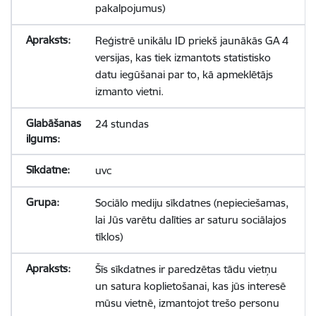
pakalpojumus)
Reģistrē unikālu ID priekš jaunākās GA 4
versijas, kas tiek izmantots statistisko
datu iegūšanai par to, kā apmeklētājs
izmanto vietni.
24 stundas
uvc
Sociālo mediju sīkdatnes (nepieciešamas,
lai Jūs varētu dalīties ar saturu sociālajos
tīklos)
Šīs sīkdatnes ir paredzētas tādu vietņu
un satura koplietošanai, kas jūs interesē
mūsu vietnē, izmantojot trešo personu