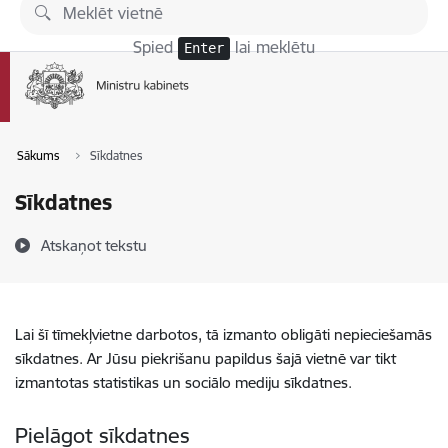
Pāriet uz lapas saturu
Spied
lai meklētu
Enter
Sākums
Sīkdatnes
Sīkdatnes
Atskaņot tekstu
Lai šī tīmekļvietne darbotos, tā izmanto obligāti nepieciešamās
sīkdatnes. Ar Jūsu piekrišanu papildus šajā vietnē var tikt
izmantotas statistikas un sociālo mediju sīkdatnes.
Pielāgot sīkdatnes