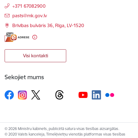
+371 67082900
E-pasts:
pasts@mk.gov.lv
Brīvības bulvāris 36, Rīga, LV-1520
Visi kontakti
Sekojiet mums
© 2026 Ministru kabinets, publicētā satura visas tiesības aizsargātas.
© 2020 Valsts kanceleja, Tīmekļvietņu vienotās platformas visas tiesības