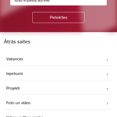
Kājene
Ātrās saites
Vakances
Iepirkumi
Projekti
Foto un video