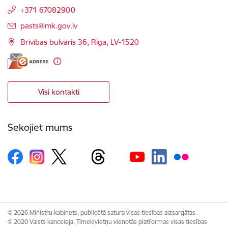
+371 67082900
E-pasts:
pasts@mk.gov.lv
Brīvības bulvāris 36, Rīga, LV-1520
Visi kontakti
Sekojiet mums
© 2026 Ministru kabinets, publicētā satura visas tiesības aizsargātas.
© 2020 Valsts kanceleja, Tīmekļvietņu vienotās platformas visas tiesības