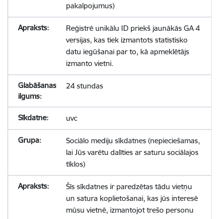
pakalpojumus)
Reģistrē unikālu ID priekš jaunākās GA 4
versijas, kas tiek izmantots statistisko
datu iegūšanai par to, kā apmeklētājs
izmanto vietni.
24 stundas
uvc
Sociālo mediju sīkdatnes (nepieciešamas,
lai Jūs varētu dalīties ar saturu sociālajos
tīklos)
Šīs sīkdatnes ir paredzētas tādu vietņu
un satura koplietošanai, kas jūs interesē
mūsu vietnē, izmantojot trešo personu