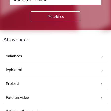
Kājene
Ātrās saites
Vakances
Iepirkumi
Projekti
Foto un video