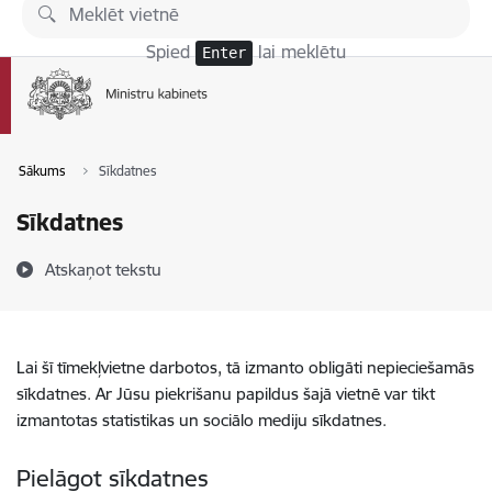
Pāriet uz lapas saturu
Spied
lai meklētu
Enter
Sākums
Sīkdatnes
Sīkdatnes
Atskaņot tekstu
Lai šī tīmekļvietne darbotos, tā izmanto obligāti nepieciešamās
sīkdatnes. Ar Jūsu piekrišanu papildus šajā vietnē var tikt
izmantotas statistikas un sociālo mediju sīkdatnes.
Pielāgot sīkdatnes