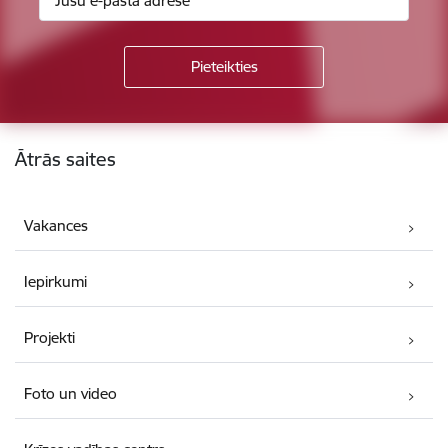
Kājene
Ātrās saites
Vakances
Iepirkumi
Projekti
Foto un video