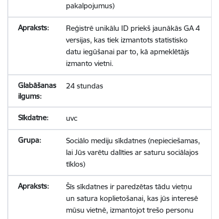
pakalpojumus)
Reģistrē unikālu ID priekš jaunākās GA 4
versijas, kas tiek izmantots statistisko
datu iegūšanai par to, kā apmeklētājs
izmanto vietni.
24 stundas
uvc
Sociālo mediju sīkdatnes (nepieciešamas,
lai Jūs varētu dalīties ar saturu sociālajos
tīklos)
Šīs sīkdatnes ir paredzētas tādu vietņu
un satura koplietošanai, kas jūs interesē
mūsu vietnē, izmantojot trešo personu