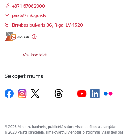
+371 67082900
E-pasts:
pasts@mk.gov.lv
Brīvības bulvāris 36, Rīga, LV-1520
Visi kontakti
Sekojiet mums
© 2026 Ministru kabinets, publicētā satura visas tiesības aizsargātas.
© 2020 Valsts kanceleja, Tīmekļvietņu vienotās platformas visas tiesības