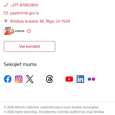
+371 67082900
E-pasts:
pasts@mk.gov.lv
Brīvības bulvāris 36, Rīga, LV-1520
Visi kontakti
Sekojiet mums
© 2026 Ministru kabinets, publicētā satura visas tiesības aizsargātas.
© 2020 Valsts kanceleja, Tīmekļvietņu vienotās platformas visas tiesības