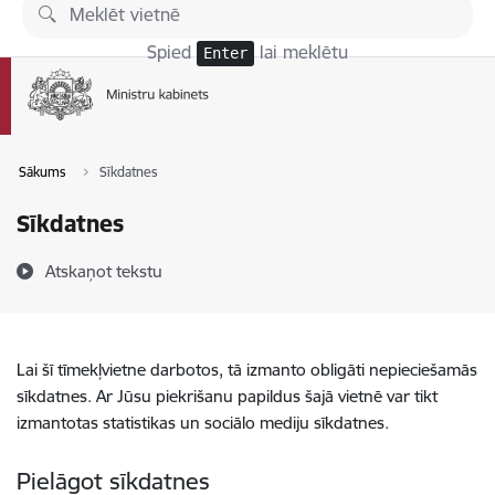
Pāriet uz lapas saturu
Spied
lai meklētu
Enter
Sākums
Sīkdatnes
Sīkdatnes
Atskaņot tekstu
Lai šī tīmekļvietne darbotos, tā izmanto obligāti nepieciešamās
sīkdatnes. Ar Jūsu piekrišanu papildus šajā vietnē var tikt
izmantotas statistikas un sociālo mediju sīkdatnes.
Pielāgot sīkdatnes