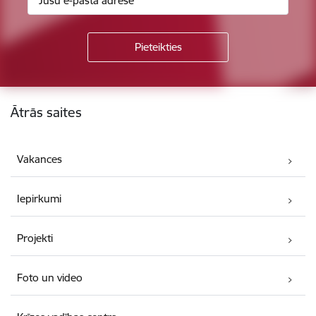
Kājene
Ātrās saites
Vakances
Iepirkumi
Projekti
Foto un video