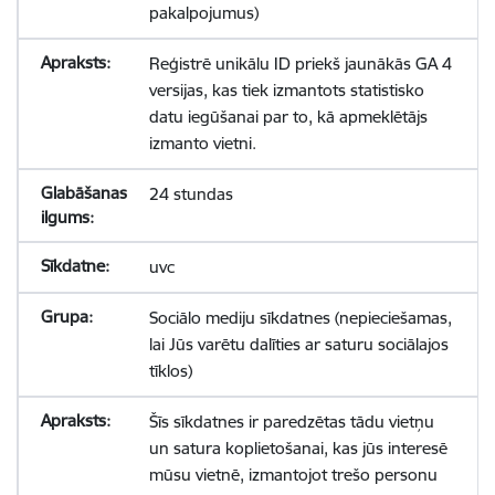
pakalpojumus)
Reģistrē unikālu ID priekš jaunākās GA 4
versijas, kas tiek izmantots statistisko
datu iegūšanai par to, kā apmeklētājs
izmanto vietni.
24 stundas
uvc
Sociālo mediju sīkdatnes (nepieciešamas,
lai Jūs varētu dalīties ar saturu sociālajos
tīklos)
Šīs sīkdatnes ir paredzētas tādu vietņu
un satura koplietošanai, kas jūs interesē
mūsu vietnē, izmantojot trešo personu