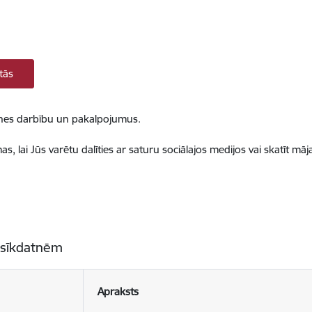
tās
ietnes darbību un pakalpojumus.
, lai Jūs varētu dalīties ar saturu sociālajos medijos vai skatīt mā
 sīkdatnēm
Apraksts