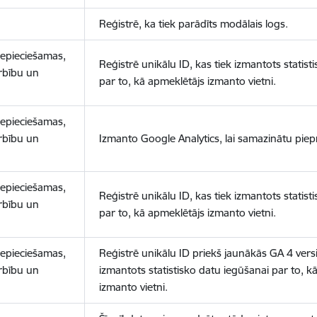
Reģistrē, ka tiek parādīts modālais logs.
nepieciešamas,
Reģistrē unikālu ID, kas tiek izmantots statist
arbību un
par to, kā apmeklētājs izmanto vietni.
nepieciešamas,
arbību un
Izmanto Google Analytics, lai samazinātu piep
nepieciešamas,
Reģistrē unikālu ID, kas tiek izmantots statist
arbību un
par to, kā apmeklētājs izmanto vietni.
nepieciešamas,
Reģistrē unikālu ID priekš jaunākās GA 4 versij
arbību un
izmantots statistisko datu iegūšanai par to, k
izmanto vietni.