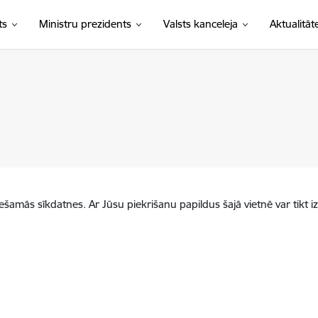
ts
Ministru prezidents
Valsts kanceleja
Aktualitāt
iešamās sīkdatnes. Ar Jūsu piekrišanu papildus šajā vietnē var tikt i