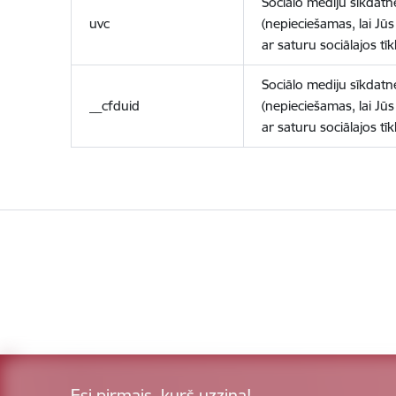
Sociālo mediju sīkdatn
uvc
(nepieciešamas, lai Jūs 
ar saturu sociālajos tīk
Sociālo mediju sīkdatn
__cfduid
(nepieciešamas, lai Jūs 
ar saturu sociālajos tīk
Esi pirmais, kurš uzzina!