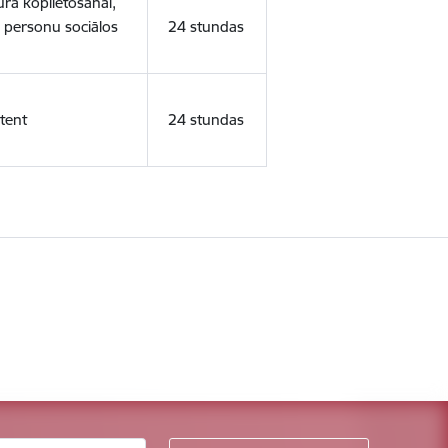
ura koplietošanai,
o personu sociālos
24 stundas
tent
24 stundas