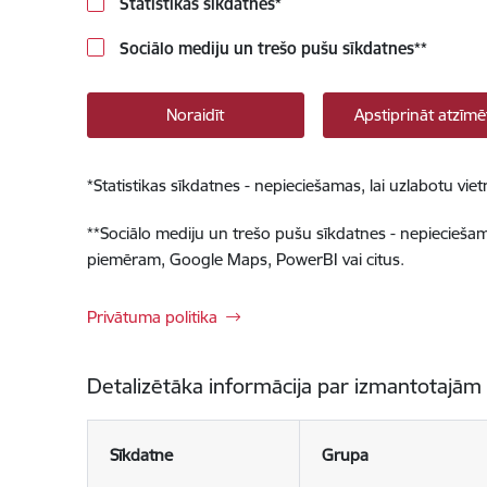
Statistikas sīkdatnes
*
Sociālo mediju un trešo pušu sīkdatnes
**
Noraidīt
Apstiprināt atzīmē
*
Statistikas sīkdatnes - nepieciešamas, lai uzlabotu v
**
Sociālo mediju un trešo pušu sīkdatnes - nepieciešamas
piemēram, Google Maps, PowerBI vai citus.
Privātuma politika
Detalizētāka informācija par izmantotajām
Sīkdatne
Grupa