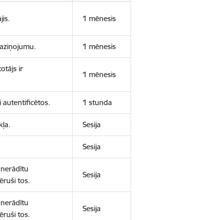
jis.
1 mēnesis
 paziņojumu.
1 mēnesis
otājs ir
1 mēnesis
 autentificētos.
1 stunda
kļa.
Sesija
Sesija
 nerādītu
Sesija
ēruši tos.
 nerādītu
Sesija
ēruši tos.