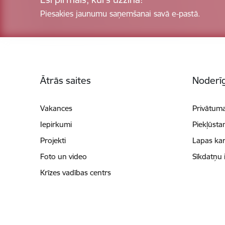
Piesakies jaunumu saņemšanai savā e-pastā.
Kājene
Ātrās saites
Noderīg
Vakances
Privātuma
Iepirkumi
Piekļūsta
Projekti
Lapas kar
Foto un video
Sīkdatņu 
Krīzes vadības centrs