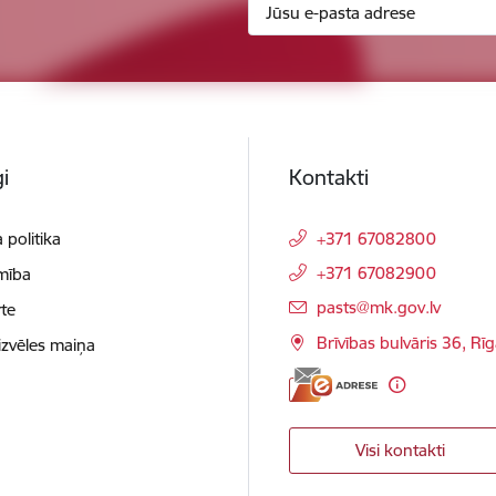
i
Kontakti
 politika
+371 67082800
+371 67082900
mība
E-pasts:
pasts@mk.gov.lv
te
Brīvības bulvāris 36, Rī
izvēles maiņa
Visi kontakti