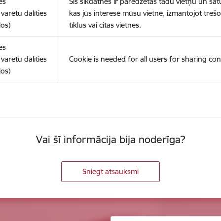
es
Šīs sīkdatnes ir paredzētas tādu vietņu un sat
varētu dalīties
kas jūs interesē mūsu vietnē, izmantojot treš
los)
tīklus vai citas vietnes.
es
varētu dalīties
Cookie is needed for all users for sharing con
los)
Vai šī informācija bija noderīga?
Sniegt atsauksmi