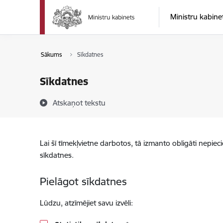
Pāriet uz lapas saturu
Ministru kabine
Sākums
Sīkdatnes
Sīkdatnes
Atskaņot tekstu
Lai šī tīmekļvietne darbotos, tā izmanto obligāti nepiec
sīkdatnes.
Pielāgot sīkdatnes
Lūdzu, atzīmējiet savu izvēli: