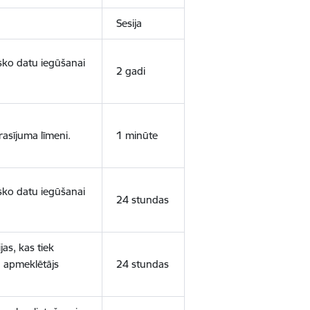
Sesija
isko datu iegūšanai
2 gadi
rasījuma līmeni.
1 minūte
isko datu iegūšanai
24 stundas
as, kas tiek
ā apmeklētājs
24 stundas