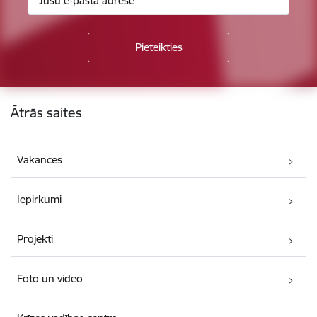
Kājene
Ātrās saites
Vakances
Iepirkumi
Projekti
Foto un video