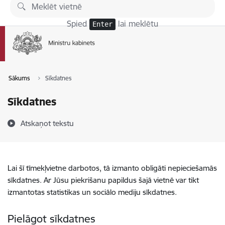
Pāriet uz lapas saturu
Spied
lai meklētu
Enter
Sākums
Sīkdatnes
Sīkdatnes
Atskaņot tekstu
Lai šī tīmekļvietne darbotos, tā izmanto obligāti nepieciešamās
sīkdatnes. Ar Jūsu piekrišanu papildus šajā vietnē var tikt
izmantotas statistikas un sociālo mediju sīkdatnes.
Pielāgot sīkdatnes