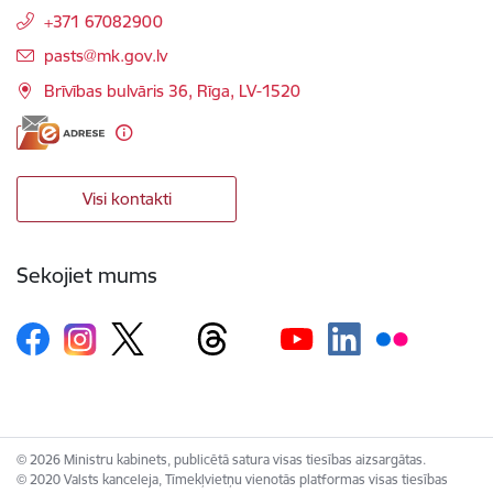
+371 67082900
E-pasts:
pasts@mk.gov.lv
Brīvības bulvāris 36, Rīga, LV-1520
Visi kontakti
Sekojiet mums
© 2026 Ministru kabinets, publicētā satura visas tiesības aizsargātas.
© 2020 Valsts kanceleja, Tīmekļvietņu vienotās platformas visas tiesības