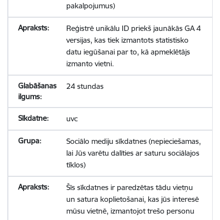
pakalpojumus)
Reģistrē unikālu ID priekš jaunākās GA 4
versijas, kas tiek izmantots statistisko
datu iegūšanai par to, kā apmeklētājs
izmanto vietni.
24 stundas
uvc
Sociālo mediju sīkdatnes (nepieciešamas,
lai Jūs varētu dalīties ar saturu sociālajos
tīklos)
Šīs sīkdatnes ir paredzētas tādu vietņu
un satura koplietošanai, kas jūs interesē
mūsu vietnē, izmantojot trešo personu