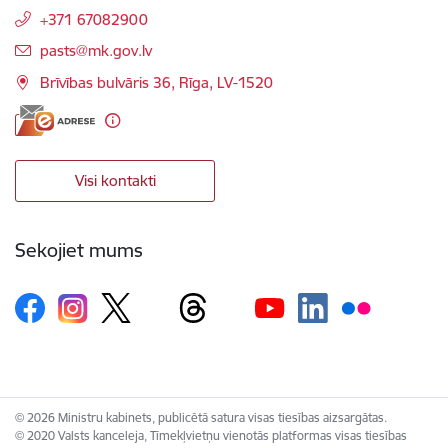
+371 67082900
E-pasts:
pasts@mk.gov.lv
Brīvības bulvāris 36, Rīga, LV-1520
Visi kontakti
Sekojiet mums
© 2026 Ministru kabinets, publicētā satura visas tiesības aizsargātas.
© 2020 Valsts kanceleja, Tīmekļvietņu vienotās platformas visas tiesības