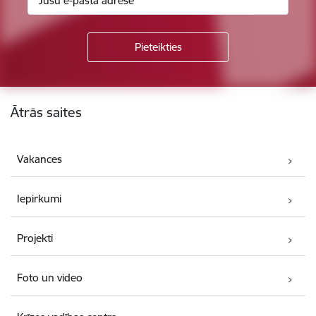
Kājene
Ātrās saites
Vakances
Iepirkumi
Projekti
Foto un video