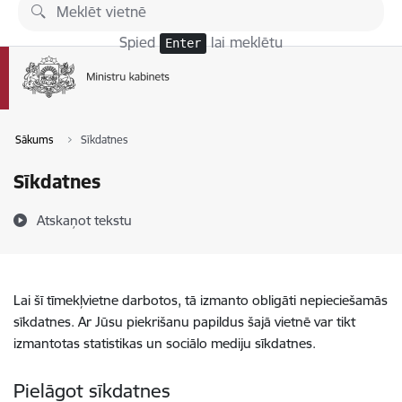
Pāriet uz lapas saturu
Spied
lai meklētu
Enter
Sākums
Sīkdatnes
Sīkdatnes
Atskaņot tekstu
Lai šī tīmekļvietne darbotos, tā izmanto obligāti nepieciešamās
sīkdatnes. Ar Jūsu piekrišanu papildus šajā vietnē var tikt
izmantotas statistikas un sociālo mediju sīkdatnes.
Pielāgot sīkdatnes