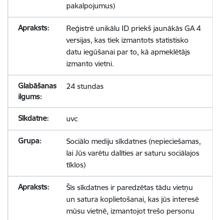
pakalpojumus)
Reģistrē unikālu ID priekš jaunākās GA 4
versijas, kas tiek izmantots statistisko
datu iegūšanai par to, kā apmeklētājs
izmanto vietni.
24 stundas
uvc
Sociālo mediju sīkdatnes (nepieciešamas,
lai Jūs varētu dalīties ar saturu sociālajos
tīklos)
Šīs sīkdatnes ir paredzētas tādu vietņu
un satura koplietošanai, kas jūs interesē
mūsu vietnē, izmantojot trešo personu