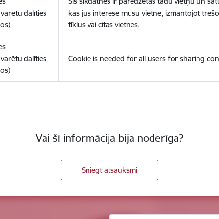
es
Šīs sīkdatnes ir paredzētas tādu vietņu un sat
varētu dalīties
kas jūs interesē mūsu vietnē, izmantojot treš
los)
tīklus vai citas vietnes.
es
varētu dalīties
Cookie is needed for all users for sharing con
los)
Vai šī informācija bija noderīga?
Sniegt atsauksmi