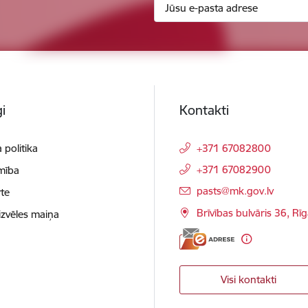
i
Kontakti
 politika
+371 67082800
+371 67082900
mība
E-pasts:
pasts@mk.gov.lv
te
Brīvības bulvāris 36, Rī
izvēles maiņa
Visi kontakti