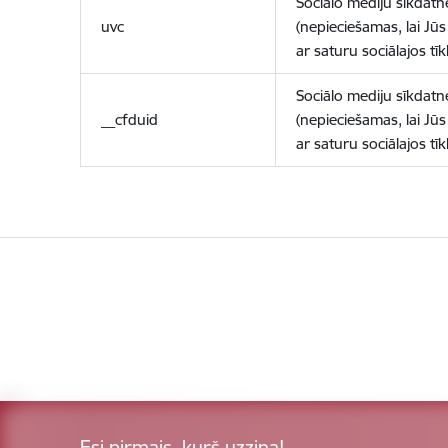
Sociālo mediju sīkdatn
uvc
(nepieciešamas, lai Jūs 
ar saturu sociālajos tīk
Sociālo mediju sīkdatn
__cfduid
(nepieciešamas, lai Jūs 
ar saturu sociālajos tīk
Esi pirmais, kurš uzzina!