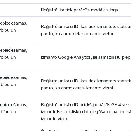
Reģistrē, ka tiek parādīts modālais logs.
nepieciešamas,
Reģistrē unikālu ID, kas tiek izmantots statist
arbību un
par to, kā apmeklētājs izmanto vietni.
nepieciešamas,
arbību un
Izmanto Google Analytics, lai samazinātu piep
nepieciešamas,
Reģistrē unikālu ID, kas tiek izmantots statist
arbību un
par to, kā apmeklētājs izmanto vietni.
nepieciešamas,
Reģistrē unikālu ID priekš jaunākās GA 4 versij
arbību un
izmantots statistisko datu iegūšanai par to, k
izmanto vietni.