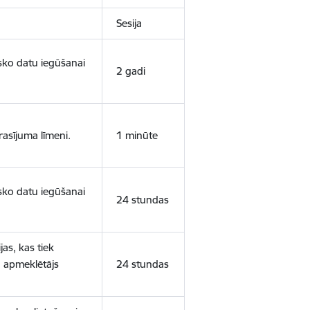
Sesija
isko datu iegūšanai
2 gadi
rasījuma līmeni.
1 minūte
isko datu iegūšanai
24 stundas
as, kas tiek
ā apmeklētājs
24 stundas