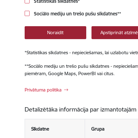
Statistikas sīkdatnes
*
Sociālo mediju un trešo pušu sīkdatnes
**
Noraidīt
Apstiprināt atzīmē
*
Statistikas sīkdatnes - nepieciešamas, lai uzlabotu v
**
Sociālo mediju un trešo pušu sīkdatnes - nepieciešamas
piemēram, Google Maps, PowerBI vai citus.
Privātuma politika
Detalizētāka informācija par izmantotajām
Sīkdatne
Grupa