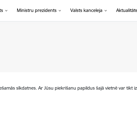
ts
Ministru prezidents
Valsts kanceleja
Aktualitāt
iešamās sīkdatnes. Ar Jūsu piekrišanu papildus šajā vietnē var tikt i