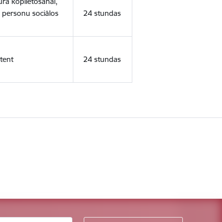
ura koplietošanai,
o personu sociālos
24 stundas
tent
24 stundas