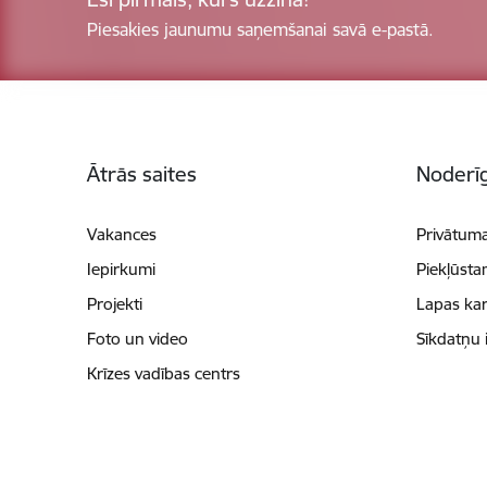
Piesakies jaunumu saņemšanai savā e-pastā.
Kājene
Ātrās saites
Noderīg
Vakances
Privātuma
Iepirkumi
Piekļūsta
Projekti
Lapas kar
Foto un video
Sīkdatņu 
Krīzes vadības centrs