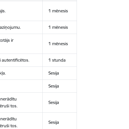
jis.
1 mēnesis
 paziņojumu.
1 mēnesis
otājs ir
1 mēnesis
 autentificētos.
1 stunda
kļa.
Sesija
Sesija
 nerādītu
Sesija
ēruši tos.
 nerādītu
Sesija
ēruši tos.