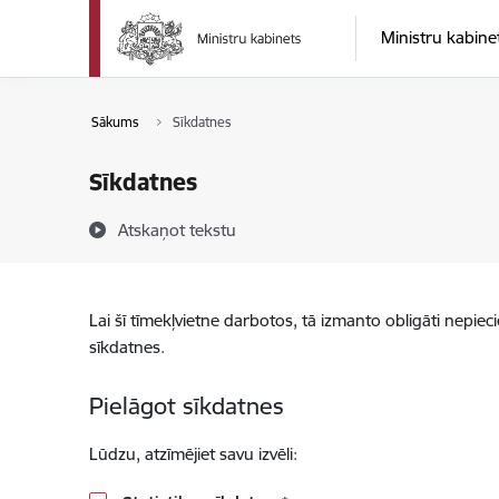
Pāriet uz lapas saturu
Ministru kabine
Sākums
Sīkdatnes
Sīkdatnes
Atskaņot tekstu
Lai šī tīmekļvietne darbotos, tā izmanto obligāti nepiec
sīkdatnes.
Pielāgot sīkdatnes
Lūdzu, atzīmējiet savu izvēli: