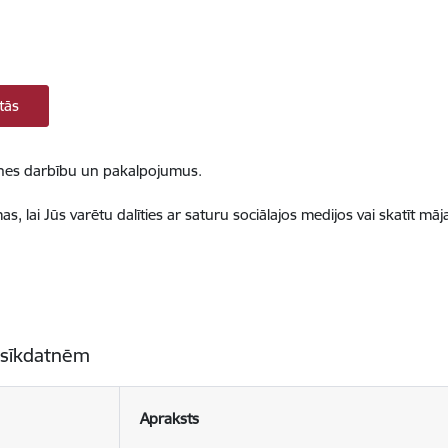
tās
ietnes darbību un pakalpojumus.
, lai Jūs varētu dalīties ar saturu sociālajos medijos vai skatīt mā
 sīkdatnēm
Apraksts