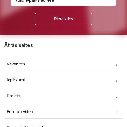
Kājene
Ātrās saites
Vakances
Iepirkumi
Projekti
Foto un video