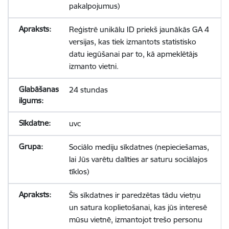
pakalpojumus)
Reģistrē unikālu ID priekš jaunākās GA 4
versijas, kas tiek izmantots statistisko
datu iegūšanai par to, kā apmeklētājs
izmanto vietni.
24 stundas
uvc
Sociālo mediju sīkdatnes (nepieciešamas,
lai Jūs varētu dalīties ar saturu sociālajos
tīklos)
Šīs sīkdatnes ir paredzētas tādu vietņu
un satura koplietošanai, kas jūs interesē
mūsu vietnē, izmantojot trešo personu