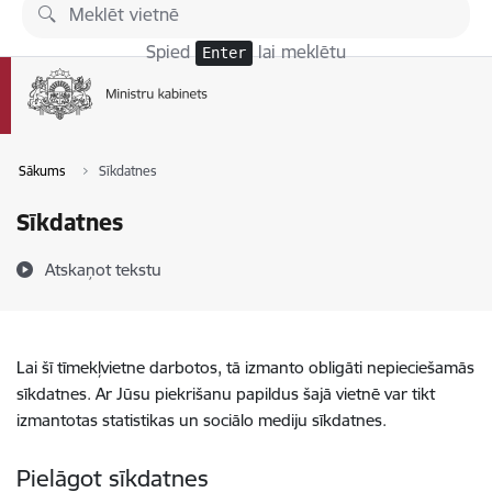
Pāriet uz lapas saturu
Spied
lai meklētu
Enter
Sākums
Sīkdatnes
Sīkdatnes
Atskaņot tekstu
Lai šī tīmekļvietne darbotos, tā izmanto obligāti nepieciešamās
sīkdatnes. Ar Jūsu piekrišanu papildus šajā vietnē var tikt
izmantotas statistikas un sociālo mediju sīkdatnes.
Pielāgot sīkdatnes