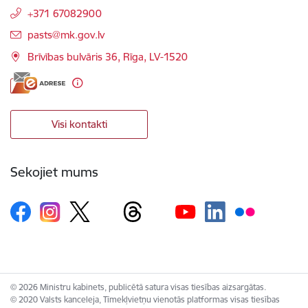
+371 67082900
E-pasts:
pasts@mk.gov.lv
Brīvības bulvāris 36, Rīga, LV-1520
Visi kontakti
Sekojiet mums
© 2026 Ministru kabinets, publicētā satura visas tiesības aizsargātas.
© 2020 Valsts kanceleja, Tīmekļvietņu vienotās platformas visas tiesības