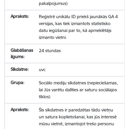
pakalpojumus)
Reģistrē unikālu ID priekš jaunākās GA 4
versijas, kas tiek izmantots statistisko
datu iegūšanai par to, kā apmeklētājs
izmanto vietni.
24 stundas
uvc
Sociālo mediju sīkdatnes (nepieciešamas,
lai Jūs varētu dalīties ar saturu sociālajos
tīklos)
Šīs sīkdatnes ir paredzētas tādu vietņu
un satura koplietošanai, kas jūs interesē
mūsu vietnē, izmantojot trešo personu