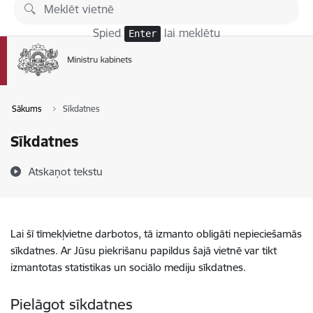
Pāriet uz lapas saturu
Spied
lai meklētu
Enter
Sākums
Sīkdatnes
Sīkdatnes
Atskaņot tekstu
Lai šī tīmekļvietne darbotos, tā izmanto obligāti nepieciešamās
sīkdatnes. Ar Jūsu piekrišanu papildus šajā vietnē var tikt
izmantotas statistikas un sociālo mediju sīkdatnes.
Pielāgot sīkdatnes