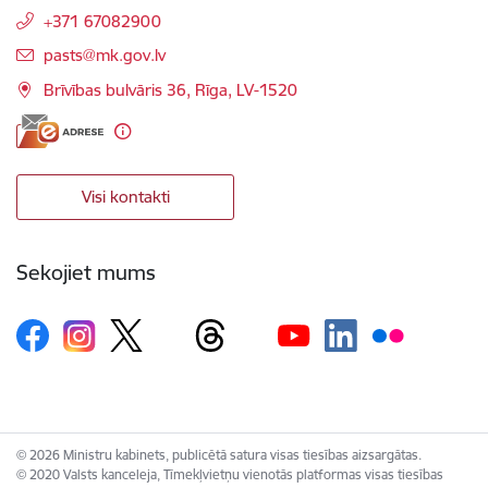
+371 67082900
E-pasts:
pasts@mk.gov.lv
Brīvības bulvāris 36, Rīga, LV-1520
Visi kontakti
Sekojiet mums
© 2026 Ministru kabinets, publicētā satura visas tiesības aizsargātas.
© 2020 Valsts kanceleja, Tīmekļvietņu vienotās platformas visas tiesības