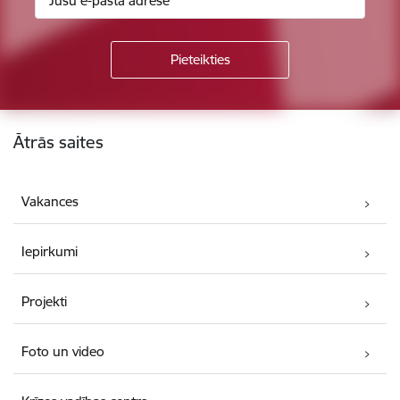
Kājene
Ātrās saites
Vakances
Iepirkumi
Projekti
Foto un video