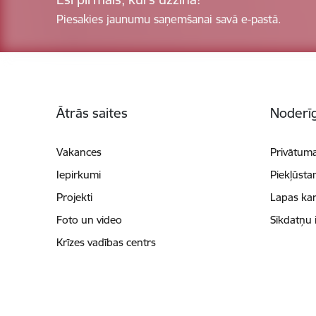
Piesakies jaunumu saņemšanai savā e-pastā.
Kājene
Ātrās saites
Noderīg
Vakances
Privātuma
Iepirkumi
Piekļūsta
Projekti
Lapas kar
Foto un video
Sīkdatņu 
Krīzes vadības centrs