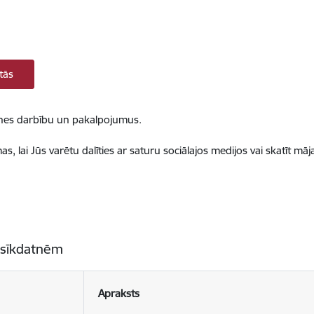
tās
ietnes darbību un pakalpojumus.
, lai Jūs varētu dalīties ar saturu sociālajos medijos vai skatīt mā
 sīkdatnēm
Apraksts