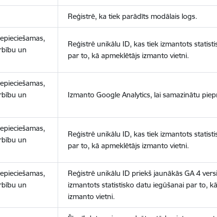
Reģistrē, ka tiek parādīts modālais logs.
nepieciešamas,
Reģistrē unikālu ID, kas tiek izmantots statist
arbību un
par to, kā apmeklētājs izmanto vietni.
nepieciešamas,
arbību un
Izmanto Google Analytics, lai samazinātu piep
nepieciešamas,
Reģistrē unikālu ID, kas tiek izmantots statist
arbību un
par to, kā apmeklētājs izmanto vietni.
nepieciešamas,
Reģistrē unikālu ID priekš jaunākās GA 4 versij
arbību un
izmantots statistisko datu iegūšanai par to, k
izmanto vietni.