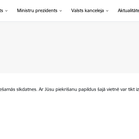
ts
Ministru prezidents
Valsts kanceleja
Aktualitāt
iešamās sīkdatnes. Ar Jūsu piekrišanu papildus šajā vietnē var tikt i