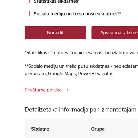
Statistikas sīkdatnes
*
Sociālo mediju un trešo pušu sīkdatnes
**
Noraidīt
Apstiprināt atzīmē
*
Statistikas sīkdatnes - nepieciešamas, lai uzlabotu v
**
Sociālo mediju un trešo pušu sīkdatnes - nepieciešamas
piemēram, Google Maps, PowerBI vai citus.
Privātuma politika
Detalizētāka informācija par izmantotajām
Sīkdatne
Grupa