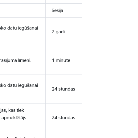
Sesija
isko datu iegūšanai
2 gadi
rasījuma līmeni.
1 minūte
isko datu iegūšanai
24 stundas
as, kas tiek
ā apmeklētājs
24 stundas