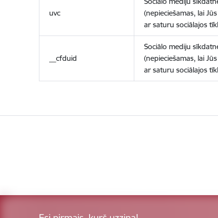
Sociālo mediju sīkdatn
uvc
(nepieciešamas, lai Jūs 
ar saturu sociālajos tīk
Sociālo mediju sīkdatn
__cfduid
(nepieciešamas, lai Jūs 
ar saturu sociālajos tīk
Esi pirmais, kurš uzzina!