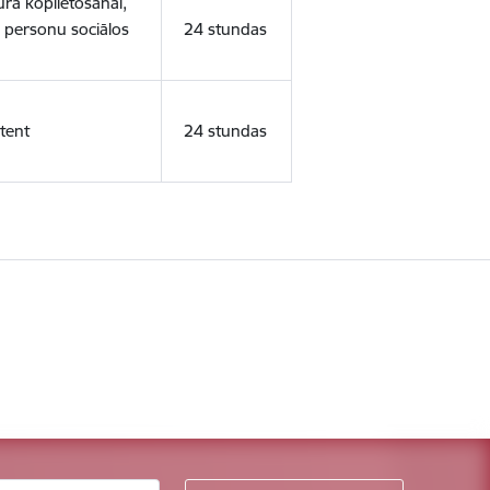
ura koplietošanai,
o personu sociālos
24 stundas
tent
24 stundas