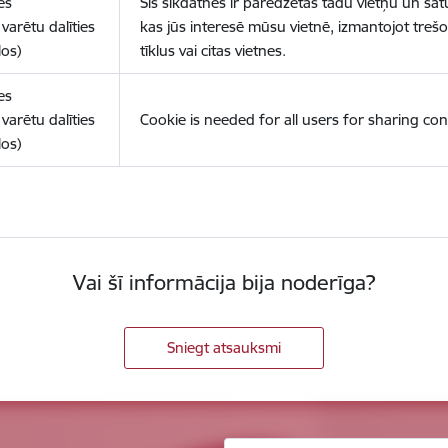
es
Šīs sīkdatnes ir paredzētas tādu vietņu un sat
varētu dalīties
kas jūs interesē mūsu vietnē, izmantojot treš
los)
tīklus vai citas vietnes.
es
varētu dalīties
Cookie is needed for all users for sharing con
los)
Vai šī informācija bija noderīga?
Sniegt atsauksmi