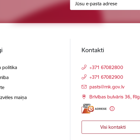
i
Kontakti
 politika
+371 67082800
+371 67082900
mība
E-pasts:
pasts@mk.gov.lv
te
Brīvības bulvāris 36, Rī
izvēles maiņa
Visi kontakti