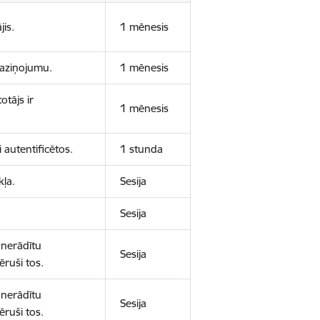
jis.
1 mēnesis
 paziņojumu.
1 mēnesis
otājs ir
1 mēnesis
 autentificētos.
1 stunda
kļa.
Sesija
Sesija
 nerādītu
Sesija
ēruši tos.
 nerādītu
Sesija
ēruši tos.