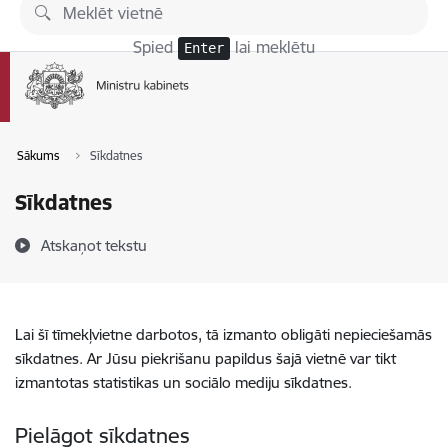
Pāriet uz lapas saturu
Spied
lai meklētu
Enter
Sākums
Sīkdatnes
Sīkdatnes
Atskaņot tekstu
Lai šī tīmekļvietne darbotos, tā izmanto obligāti nepieciešamās
sīkdatnes. Ar Jūsu piekrišanu papildus šajā vietnē var tikt
izmantotas statistikas un sociālo mediju sīkdatnes.
Pielāgot sīkdatnes