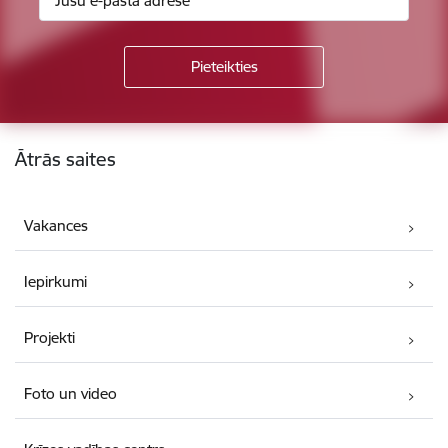
Kājene
Ātrās saites
Vakances
Iepirkumi
Projekti
Foto un video