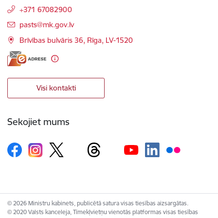
+371 67082900
E-pasts:
pasts@mk.gov.lv
Brīvības bulvāris 36, Rīga, LV-1520
Visi kontakti
Sekojiet mums
© 2026 Ministru kabinets, publicētā satura visas tiesības aizsargātas.
© 2020 Valsts kanceleja, Tīmekļvietņu vienotās platformas visas tiesības