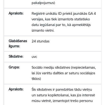
pakalpojumus)
Reģistrē unikālu ID priekš jaunākās GA 4
versijas, kas tiek izmantots statistisko
datu iegūšanai par to, kā apmeklētājs
izmanto vietni.
24 stundas
uvc
Sociālo mediju sīkdatnes (nepieciešamas,
lai Jūs varētu dalīties ar saturu sociālajos
tīklos)
Šīs sīkdatnes ir paredzētas tādu vietņu
un satura koplietošanai, kas jūs interesē
mūsu vietnē, izmantojot trešo personu