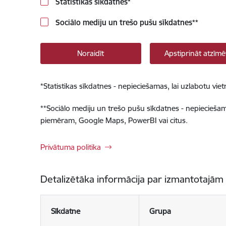
Statistikas sīkdatnes
*
Sociālo mediju un trešo pušu sīkdatnes
**
Noraidīt
Apstiprināt atzīmē
*
Statistikas sīkdatnes - nepieciešamas, lai uzlabotu v
**
Sociālo mediju un trešo pušu sīkdatnes - nepieciešamas
piemēram, Google Maps, PowerBI vai citus.
Privātuma politika
Detalizētāka informācija par izmantotajām
Sīkdatne
Grupa