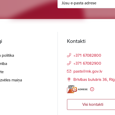
i
Kontakti
 politika
+371 67082800
+371 67082900
mība
E-pasts:
pasts@mk.gov.lv
te
Brīvības bulvāris 36, Rī
izvēles maiņa
Visi kontakti