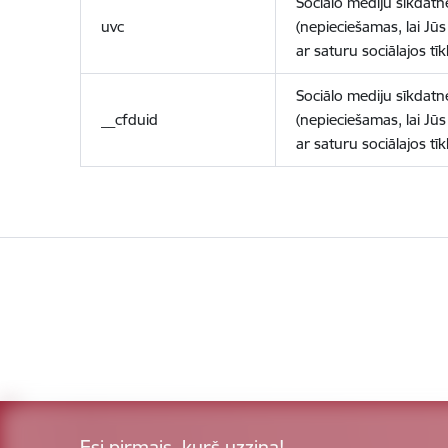
Sociālo mediju sīkdatn
uvc
(nepieciešamas, lai Jūs 
ar saturu sociālajos tīk
Sociālo mediju sīkdatn
__cfduid
(nepieciešamas, lai Jūs 
ar saturu sociālajos tīk
Esi pirmais, kurš uzzina!