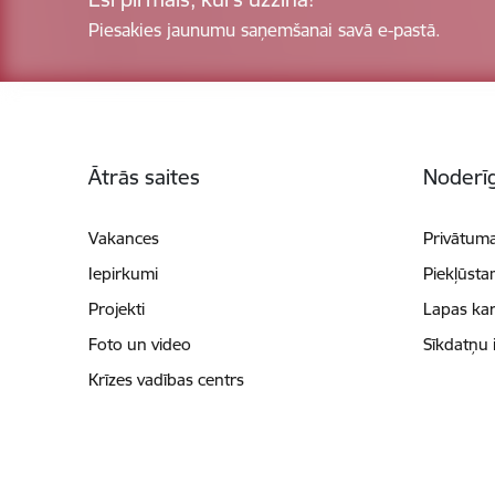
Piesakies jaunumu saņemšanai savā e-pastā.
Kājene
Ātrās saites
Noderīg
Vakances
Privātuma
Iepirkumi
Piekļūsta
Projekti
Lapas kar
Foto un video
Sīkdatņu 
Krīzes vadības centrs