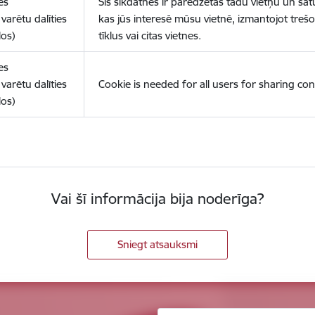
es
Šīs sīkdatnes ir paredzētas tādu vietņu un sat
varētu dalīties
kas jūs interesē mūsu vietnē, izmantojot treš
los)
tīklus vai citas vietnes.
es
varētu dalīties
Cookie is needed for all users for sharing con
los)
Vai šī informācija bija noderīga?
Sniegt atsauksmi