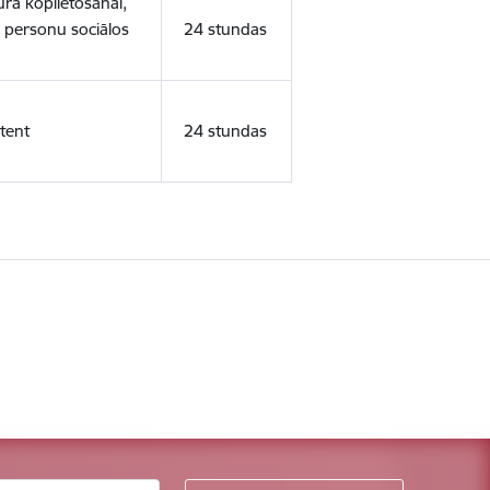
ura koplietošanai,
o personu sociālos
24 stundas
tent
24 stundas