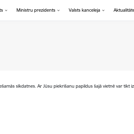
ts
Ministru prezidents
Valsts kanceleja
Aktualitāt
iešamās sīkdatnes. Ar Jūsu piekrišanu papildus šajā vietnē var tikt i