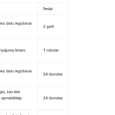
Sesija
isko datu iegūšanai
2 gadi
rasījuma līmeni.
1 minūte
isko datu iegūšanai
24 stundas
as, kas tiek
ā apmeklētājs
24 stundas