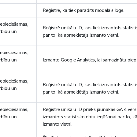
Reģistrē, ka tiek parādīts modālais logs.
nepieciešamas,
Reģistrē unikālu ID, kas tiek izmantots statist
arbību un
par to, kā apmeklētājs izmanto vietni.
nepieciešamas,
arbību un
Izmanto Google Analytics, lai samazinātu piep
nepieciešamas,
Reģistrē unikālu ID, kas tiek izmantots statist
arbību un
par to, kā apmeklētājs izmanto vietni.
nepieciešamas,
Reģistrē unikālu ID priekš jaunākās GA 4 versij
arbību un
izmantots statistisko datu iegūšanai par to, k
izmanto vietni.