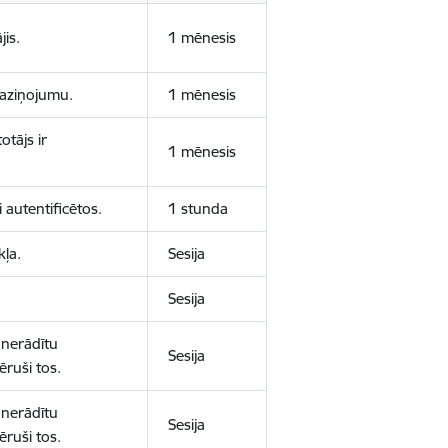
jis.
1 mēnesis
 paziņojumu.
1 mēnesis
otājs ir
1 mēnesis
 autentificētos.
1 stunda
kļa.
Sesija
Sesija
 nerādītu
Sesija
ēruši tos.
 nerādītu
Sesija
ēruši tos.