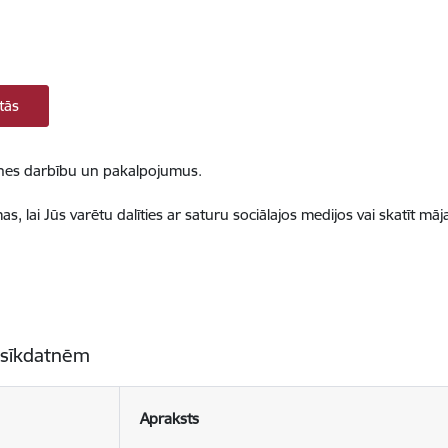
tās
ietnes darbību un pakalpojumus.
, lai Jūs varētu dalīties ar saturu sociālajos medijos vai skatīt mā
 sīkdatnēm
Apraksts