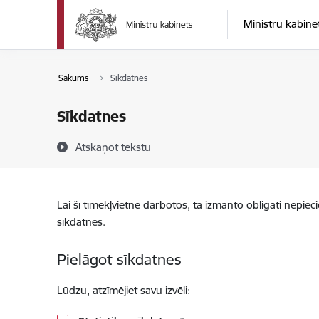
Pāriet uz lapas saturu
Ministru kabine
Sākums
Sīkdatnes
Sīkdatnes
Atskaņot tekstu
Lai šī tīmekļvietne darbotos, tā izmanto obligāti nepiec
sīkdatnes.
Pielāgot sīkdatnes
Lūdzu, atzīmējiet savu izvēli: