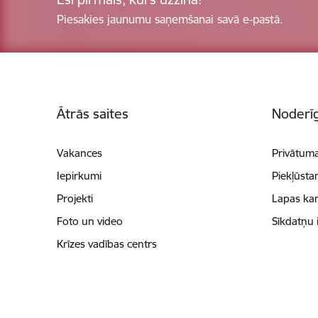
Piesakies jaunumu saņemšanai savā e-pastā.
Kājene
Ātrās saites
Noderīg
Vakances
Privātuma
Iepirkumi
Piekļūsta
Projekti
Lapas kar
Foto un video
Sīkdatņu 
Krīzes vadības centrs