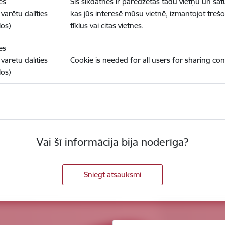
es
Šīs sīkdatnes ir paredzētas tādu vietņu un sat
varētu dalīties
kas jūs interesē mūsu vietnē, izmantojot treš
los)
tīklus vai citas vietnes.
es
varētu dalīties
Cookie is needed for all users for sharing con
los)
Vai šī informācija bija noderīga?
Sniegt atsauksmi