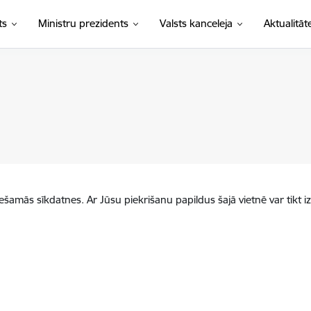
ts
Ministru prezidents
Valsts kanceleja
Aktualitāt
iešamās sīkdatnes. Ar Jūsu piekrišanu papildus šajā vietnē var tikt i