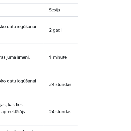
Sesija
isko datu iegūšanai
2 gadi
rasījuma līmeni.
1 minūte
isko datu iegūšanai
24 stundas
as, kas tiek
ā apmeklētājs
24 stundas