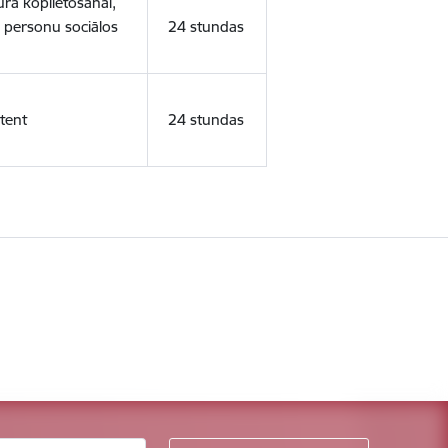
ura koplietošanai,
o personu sociālos
24 stundas
tent
24 stundas