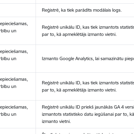
Reģistrē, ka tiek parādīts modālais logs.
nepieciešamas,
Reģistrē unikālu ID, kas tiek izmantots statist
arbību un
par to, kā apmeklētājs izmanto vietni.
nepieciešamas,
arbību un
Izmanto Google Analytics, lai samazinātu piep
nepieciešamas,
Reģistrē unikālu ID, kas tiek izmantots statist
arbību un
par to, kā apmeklētājs izmanto vietni.
nepieciešamas,
Reģistrē unikālu ID priekš jaunākās GA 4 versij
arbību un
izmantots statistisko datu iegūšanai par to, k
izmanto vietni.