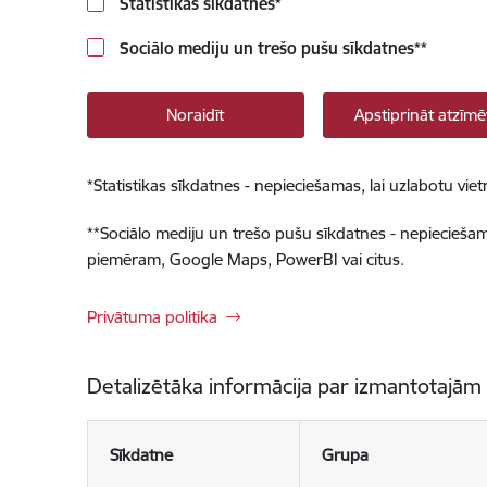
Statistikas sīkdatnes
*
Sociālo mediju un trešo pušu sīkdatnes
**
Noraidīt
Apstiprināt atzīmē
*
Statistikas sīkdatnes - nepieciešamas, lai uzlabotu v
**
Sociālo mediju un trešo pušu sīkdatnes - nepieciešamas
piemēram, Google Maps, PowerBI vai citus.
Privātuma politika
Detalizētāka informācija par izmantotajām
Sīkdatne
Grupa