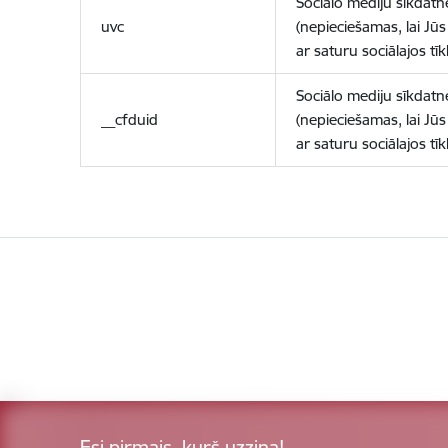
Sociālo mediju sīkdatn
uvc
(nepieciešamas, lai Jūs 
ar saturu sociālajos tīk
Sociālo mediju sīkdatn
__cfduid
(nepieciešamas, lai Jūs 
ar saturu sociālajos tīk
Esi pirmais, kurš uzzina!