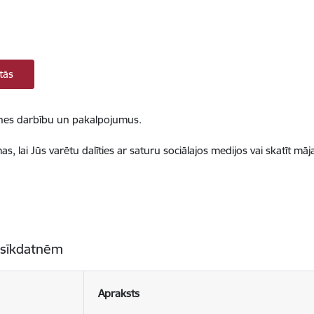
tās
ietnes darbību un pakalpojumus.
, lai Jūs varētu dalīties ar saturu sociālajos medijos vai skatīt mā
 sīkdatnēm
Apraksts