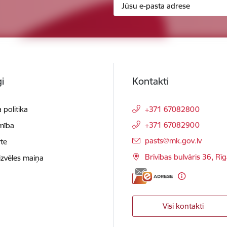
i
Kontakti
 politika
+371 67082800
+371 67082900
mība
E-pasts:
pasts@mk.gov.lv
te
Brīvības bulvāris 36, Rī
izvēles maiņa
Visi kontakti