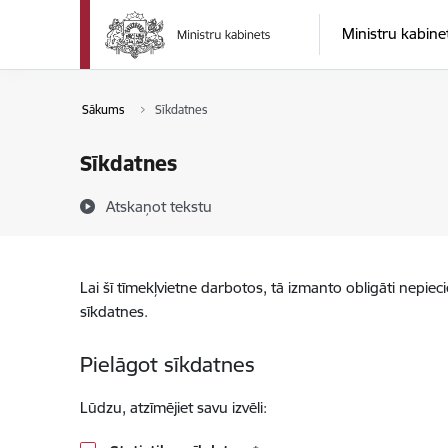
Pāriet uz lapas saturu
Ministru kabine
Sākums
Sīkdatnes
Sīkdatnes
Atskaņot tekstu
Lai šī tīmekļvietne darbotos, tā izmanto obligāti nepiec
sīkdatnes.
Pielāgot sīkdatnes
Lūdzu, atzīmējiet savu izvēli: