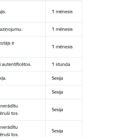
jis.
1 mēnesis
 paziņojumu.
1 mēnesis
otājs ir
1 mēnesis
 autentificētos.
1 stunda
kļa.
Sesija
Sesija
 nerādītu
Sesija
ēruši tos.
 nerādītu
Sesija
ēruši tos.