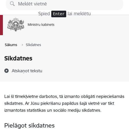
Pāriet uz lapas saturu
Spied
lai meklētu
Enter
Sākums
Sīkdatnes
Sīkdatnes
Atskaņot tekstu
Lai šī tīmekļvietne darbotos, tā izmanto obligāti nepieciešamās
sīkdatnes. Ar Jūsu piekrišanu papildus šajā vietnē var tikt
izmantotas statistikas un sociālo mediju sīkdatnes.
Pielāgot sīkdatnes