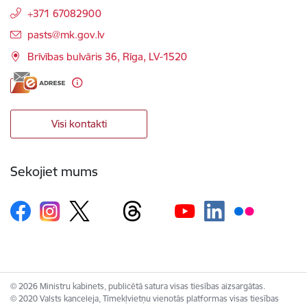
+371 67082900
E-pasts:
pasts@mk.gov.lv
Brīvības bulvāris 36, Rīga, LV-1520
Visi kontakti
Sekojiet mums
© 2026 Ministru kabinets, publicētā satura visas tiesības aizsargātas.
© 2020 Valsts kanceleja, Tīmekļvietņu vienotās platformas visas tiesības