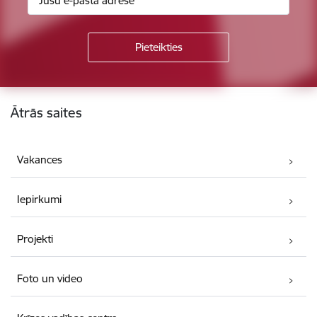
Kājene
Ātrās saites
Vakances
Iepirkumi
Projekti
Foto un video