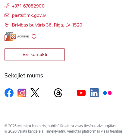
+371 67082900
E-pasts:
pasts@mk.gov.lv
Brīvības bulvāris 36, Rīga, LV-1520
Visi kontakti
Sekojiet mums
© 2026 Ministru kabinets, publicētā satura visas tiesības aizsargātas.
© 2020 Valsts kanceleja, Tīmekļvietņu vienotās platformas visas tiesības