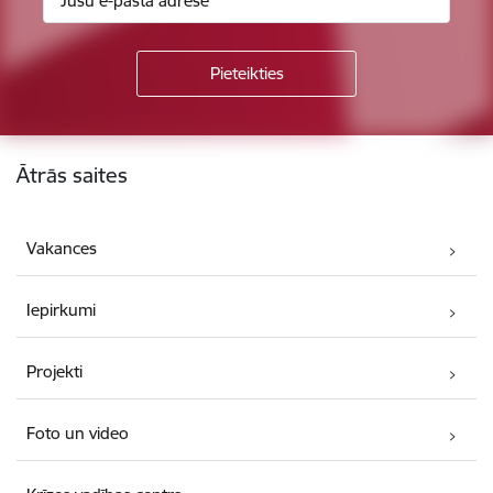
Kājene
Ātrās saites
Vakances
Iepirkumi
Projekti
Foto un video