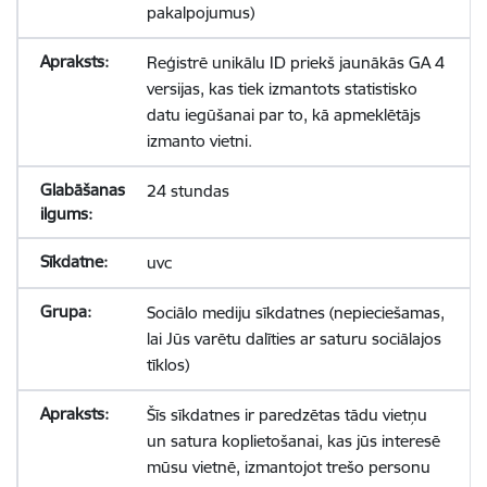
pakalpojumus)
Reģistrē unikālu ID priekš jaunākās GA 4
versijas, kas tiek izmantots statistisko
datu iegūšanai par to, kā apmeklētājs
izmanto vietni.
24 stundas
uvc
Sociālo mediju sīkdatnes (nepieciešamas,
lai Jūs varētu dalīties ar saturu sociālajos
tīklos)
Šīs sīkdatnes ir paredzētas tādu vietņu
un satura koplietošanai, kas jūs interesē
mūsu vietnē, izmantojot trešo personu