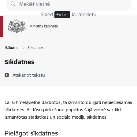
Pāriet uz lapas saturu
Spied
lai meklētu
Enter
Sākums
Sīkdatnes
Sīkdatnes
Atskaņot tekstu
Lai šī tīmekļvietne darbotos, tā izmanto obligāti nepieciešamās
sīkdatnes. Ar Jūsu piekrišanu papildus šajā vietnē var tikt
izmantotas statistikas un sociālo mediju sīkdatnes.
Pielāgot sīkdatnes