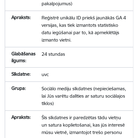
pakalpojumus)
Reģistrē unikālu ID priekš jaunākās GA 4
versijas, kas tiek izmantots statistisko
datu iegūšanai par to, kā apmeklētājs
izmanto vietni.
24 stundas
uvc
Sociālo mediju sīkdatnes (nepieciešamas,
lai Jūs varētu dalīties ar saturu sociālajos
tīklos)
Šīs sīkdatnes ir paredzētas tādu vietņu
un satura koplietošanai, kas jūs interesē
mūsu vietnē, izmantojot trešo personu