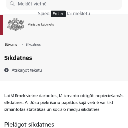
Pāriet uz lapas saturu
Spied
lai meklētu
Enter
Sākums
Sīkdatnes
Sīkdatnes
Atskaņot tekstu
Lai šī tīmekļvietne darbotos, tā izmanto obligāti nepieciešamās
sīkdatnes. Ar Jūsu piekrišanu papildus šajā vietnē var tikt
izmantotas statistikas un sociālo mediju sīkdatnes.
Pielāgot sīkdatnes