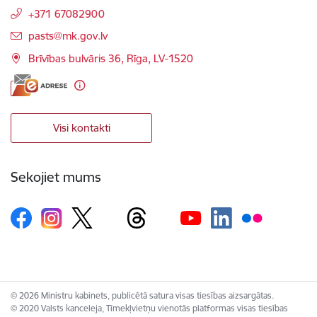
+371 67082900
E-pasts:
pasts@mk.gov.lv
Brīvības bulvāris 36, Rīga, LV-1520
Visi kontakti
Sekojiet mums
© 2026 Ministru kabinets, publicētā satura visas tiesības aizsargātas.
© 2020 Valsts kanceleja, Tīmekļvietņu vienotās platformas visas tiesības