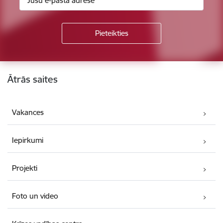
Kājene
Ātrās saites
Vakances
Iepirkumi
Projekti
Foto un video