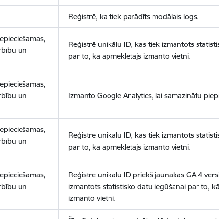
Reģistrē, ka tiek parādīts modālais logs.
nepieciešamas,
Reģistrē unikālu ID, kas tiek izmantots statist
arbību un
par to, kā apmeklētājs izmanto vietni.
nepieciešamas,
arbību un
Izmanto Google Analytics, lai samazinātu piep
nepieciešamas,
Reģistrē unikālu ID, kas tiek izmantots statist
arbību un
par to, kā apmeklētājs izmanto vietni.
nepieciešamas,
Reģistrē unikālu ID priekš jaunākās GA 4 versij
arbību un
izmantots statistisko datu iegūšanai par to, k
izmanto vietni.