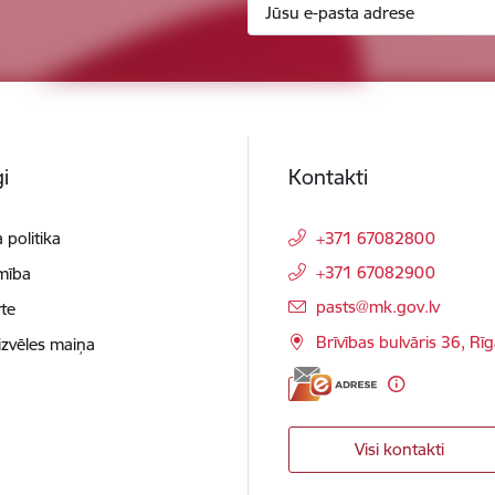
i
Kontakti
 politika
+371 67082800
+371 67082900
mība
E-pasts:
pasts@mk.gov.lv
te
Brīvības bulvāris 36, Rī
izvēles maiņa
Visi kontakti