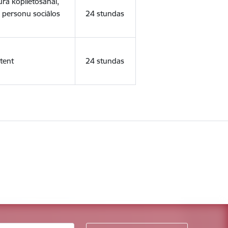
ura koplietošanai,
o personu sociālos
24 stundas
tent
24 stundas