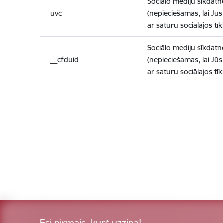
Sociālo mediju sīkdatn
uvc
(nepieciešamas, lai Jūs 
ar saturu sociālajos tīk
Sociālo mediju sīkdatn
__cfduid
(nepieciešamas, lai Jūs 
ar saturu sociālajos tīk
Esi pirmais, kurš uzzina!