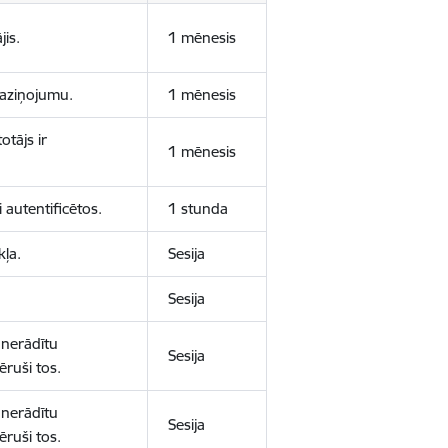
jis.
1 mēnesis
 paziņojumu.
1 mēnesis
otājs ir
1 mēnesis
 autentificētos.
1 stunda
kļa.
Sesija
Sesija
 nerādītu
Sesija
ēruši tos.
 nerādītu
Sesija
ēruši tos.