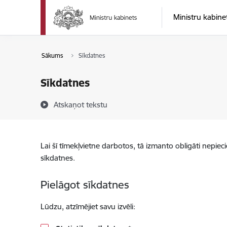
Pāriet uz lapas saturu
Ministru kabine
Sākums
Sīkdatnes
Sīkdatnes
Atskaņot tekstu
Lai šī tīmekļvietne darbotos, tā izmanto obligāti nepiec
sīkdatnes.
Pielāgot sīkdatnes
Lūdzu, atzīmējiet savu izvēli: