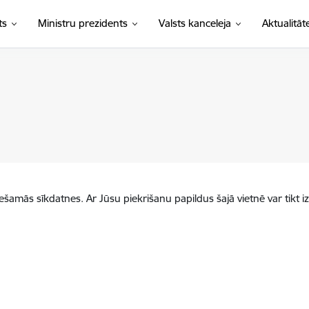
ts
Ministru prezidents
Valsts kanceleja
Aktualitāt
iešamās sīkdatnes. Ar Jūsu piekrišanu papildus šajā vietnē var tikt i