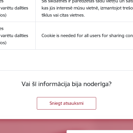
es
Šīs sīkdatnes ir paredzētas tādu vietņu un sat
varētu dalīties
kas jūs interesē mūsu vietnē, izmantojot treš
los)
tīklus vai citas vietnes.
es
varētu dalīties
Cookie is needed for all users for sharing con
los)
Vai šī informācija bija noderīga?
Sniegt atsauksmi