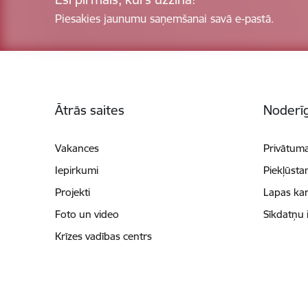
Piesakies jaunumu saņemšanai savā e-pastā.
Kājene
Ātrās saites
Noderīg
Vakances
Privātuma
Iepirkumi
Piekļūsta
Projekti
Lapas kar
Foto un video
Sīkdatņu 
Krīzes vadības centrs