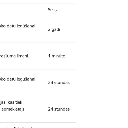
Sesija
isko datu iegūšanai
2 gadi
rasījuma līmeni.
1 minūte
isko datu iegūšanai
24 stundas
as, kas tiek
ā apmeklētājs
24 stundas