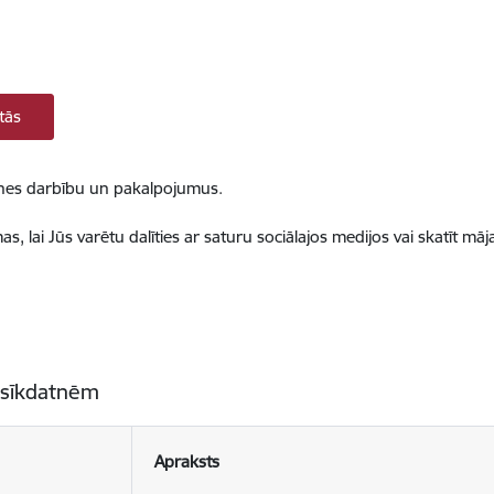
tās
ietnes darbību un pakalpojumus.
, lai Jūs varētu dalīties ar saturu sociālajos medijos vai skatīt mā
 sīkdatnēm
Apraksts