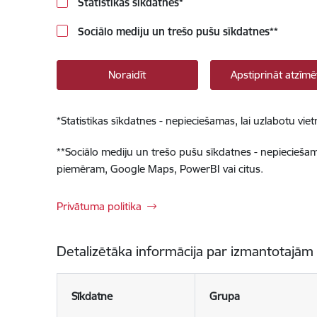
Statistikas sīkdatnes
*
Sociālo mediju un trešo pušu sīkdatnes
**
Noraidīt
Apstiprināt atzīmē
*
Statistikas sīkdatnes - nepieciešamas, lai uzlabotu v
**
Sociālo mediju un trešo pušu sīkdatnes - nepieciešamas
piemēram, Google Maps, PowerBI vai citus.
Privātuma politika
Detalizētāka informācija par izmantotajām
Sīkdatne
Grupa