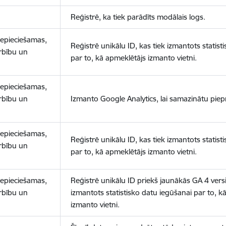
Reģistrē, ka tiek parādīts modālais logs.
nepieciešamas,
Reģistrē unikālu ID, kas tiek izmantots statist
arbību un
par to, kā apmeklētājs izmanto vietni.
nepieciešamas,
arbību un
Izmanto Google Analytics, lai samazinātu piep
nepieciešamas,
Reģistrē unikālu ID, kas tiek izmantots statist
arbību un
par to, kā apmeklētājs izmanto vietni.
nepieciešamas,
Reģistrē unikālu ID priekš jaunākās GA 4 versij
arbību un
izmantots statistisko datu iegūšanai par to, k
izmanto vietni.