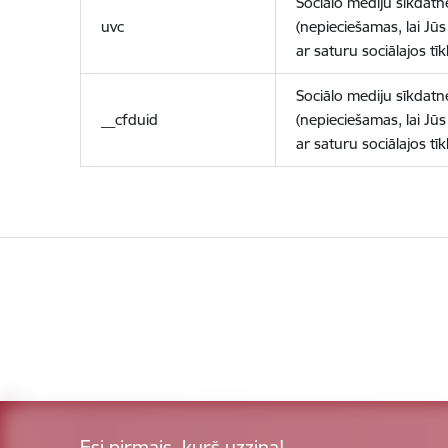
Sociālo mediju sīkdatn
uvc
(nepieciešamas, lai Jūs 
ar saturu sociālajos tīk
Sociālo mediju sīkdatn
__cfduid
(nepieciešamas, lai Jūs 
ar saturu sociālajos tīk
Esi pirmais, kurš uzzina!