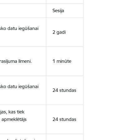
Sesija
isko datu iegūšanai
2 gadi
rasījuma līmeni.
1 minūte
isko datu iegūšanai
24 stundas
as, kas tiek
ā apmeklētājs
24 stundas