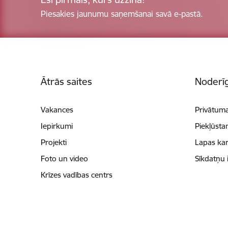
Piesakies jaunumu saņemšanai savā e-pastā.
Kājene
Ātrās saites
Noderīg
Vakances
Privātuma
Iepirkumi
Piekļūsta
Projekti
Lapas kar
Foto un video
Sīkdatņu 
Krīzes vadības centrs