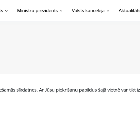
ts
Ministru prezidents
Valsts kanceleja
Aktualitāt
iešamās sīkdatnes. Ar Jūsu piekrišanu papildus šajā vietnē var tikt i