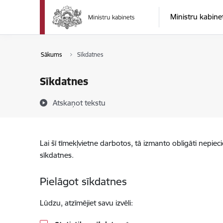
Pāriet uz lapas saturu
Ministru kabine
Sākums
Sīkdatnes
Sīkdatnes
Atskaņot tekstu
Lai šī tīmekļvietne darbotos, tā izmanto obligāti nepiec
sīkdatnes.
Pielāgot sīkdatnes
Lūdzu, atzīmējiet savu izvēli: