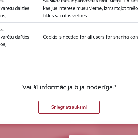
es
Šīs sīkdatnes ir paredzētas tādu vietņu un sat
varētu dalīties
kas jūs interesē mūsu vietnē, izmantojot treš
los)
tīklus vai citas vietnes.
es
varētu dalīties
Cookie is needed for all users for sharing con
los)
Vai šī informācija bija noderīga?
Sniegt atsauksmi