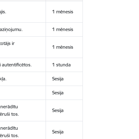
jis.
1 mēnesis
 paziņojumu.
1 mēnesis
otājs ir
1 mēnesis
 autentificētos.
1 stunda
kļa.
Sesija
Sesija
 nerādītu
Sesija
ēruši tos.
 nerādītu
Sesija
ēruši tos.