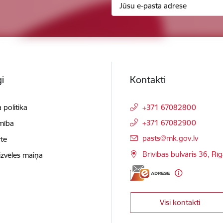
i
Kontakti
 politika
+371 67082800
+371 67082900
mība
E-pasts:
pasts@mk.gov.lv
te
Brīvības bulvāris 36, Rī
izvēles maiņa
Visi kontakti