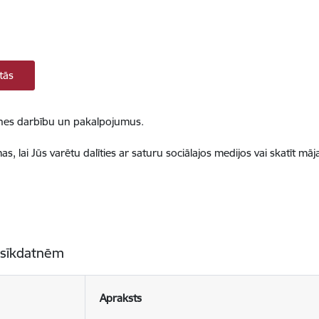
tās
ietnes darbību un pakalpojumus.
, lai Jūs varētu dalīties ar saturu sociālajos medijos vai skatīt mā
 sīkdatnēm
Apraksts