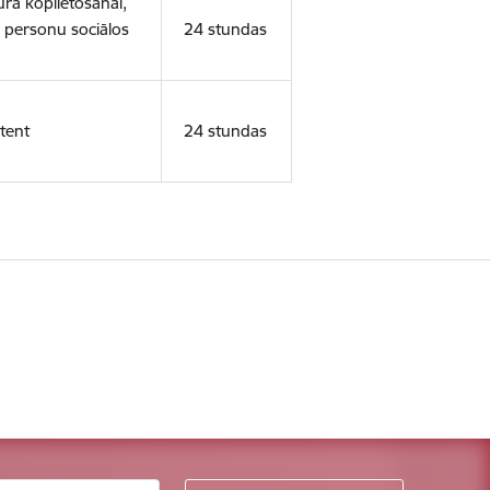
ura koplietošanai,
o personu sociālos
24 stundas
tent
24 stundas