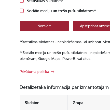
Statistikas sīkdatnes
*
Sociālo mediju un trešo pušu sīkdatnes
**
Noraidīt
Apstiprināt atzīmē
*
Statistikas sīkdatnes - nepieciešamas, lai uzlabotu v
**
Sociālo mediju un trešo pušu sīkdatnes - nepieciešamas
piemēram, Google Maps, PowerBI vai citus.
Privātuma politika
Detalizētāka informācija par izmantotajām
Sīkdatne
Grupa