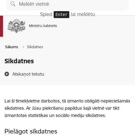
Pāriet uz lapas saturu
Spied
lai meklētu
Enter
Sākums
Sīkdatnes
Sīkdatnes
Atskaņot tekstu
Lai šī tīmekļvietne darbotos, tā izmanto obligāti nepieciešamās
sīkdatnes. Ar Jūsu piekrišanu papildus šajā vietnē var tikt
izmantotas statistikas un sociālo mediju sīkdatnes.
Pielāgot sīkdatnes