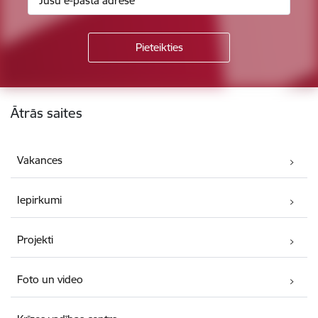
Kājene
Ātrās saites
Vakances
Iepirkumi
Projekti
Foto un video