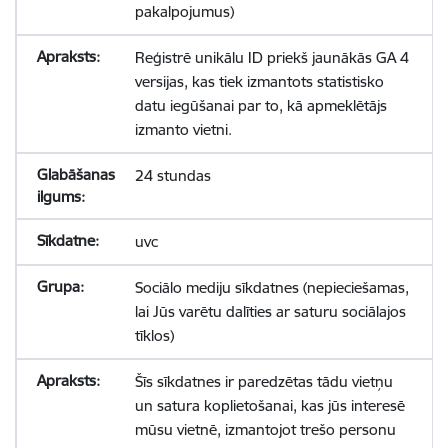
pakalpojumus)
Reģistrē unikālu ID priekš jaunākās GA 4
versijas, kas tiek izmantots statistisko
datu iegūšanai par to, kā apmeklētājs
izmanto vietni.
24 stundas
uvc
Sociālo mediju sīkdatnes (nepieciešamas,
lai Jūs varētu dalīties ar saturu sociālajos
tīklos)
Šīs sīkdatnes ir paredzētas tādu vietņu
un satura koplietošanai, kas jūs interesē
mūsu vietnē, izmantojot trešo personu