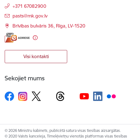
+371 67082900
E-pasts:
pasts@mk.gov.lv
Brīvības bulvāris 36, Rīga, LV-1520
Visi kontakti
Sekojiet mums
© 2026 Ministru kabinets, publicētā satura visas tiesības aizsargātas.
© 2020 Valsts kanceleja, Tīmekļvietņu vienotās platformas visas tiesības