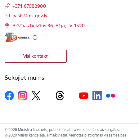
+371 67082900
E-pasts:
pasts@mk.gov.lv
Brīvības bulvāris 36, Rīga, LV-1520
Visi kontakti
Sekojiet mums
© 2026 Ministru kabinets, publicētā satura visas tiesības aizsargātas.
© 2020 Valsts kanceleja, Tīmekļvietņu vienotās platformas visas tiesības