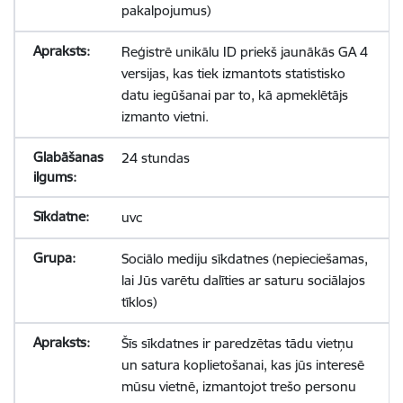
pakalpojumus)
Reģistrē unikālu ID priekš jaunākās GA 4
versijas, kas tiek izmantots statistisko
datu iegūšanai par to, kā apmeklētājs
izmanto vietni.
24 stundas
uvc
Sociālo mediju sīkdatnes (nepieciešamas,
lai Jūs varētu dalīties ar saturu sociālajos
tīklos)
Šīs sīkdatnes ir paredzētas tādu vietņu
un satura koplietošanai, kas jūs interesē
mūsu vietnē, izmantojot trešo personu