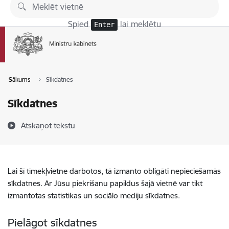
Pāriet uz lapas saturu
Spied
lai meklētu
Enter
Sākums
Sīkdatnes
Sīkdatnes
Atskaņot tekstu
Lai šī tīmekļvietne darbotos, tā izmanto obligāti nepieciešamās
sīkdatnes. Ar Jūsu piekrišanu papildus šajā vietnē var tikt
izmantotas statistikas un sociālo mediju sīkdatnes.
Pielāgot sīkdatnes