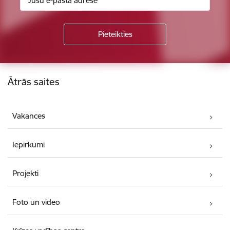
Kājene
Ātrās saites
Vakances
Iepirkumi
Projekti
Foto un video