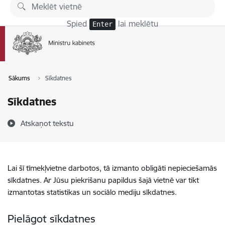
Pāriet uz lapas saturu
Spied
lai meklētu
Enter
Sākums
Sīkdatnes
Sīkdatnes
Atskaņot tekstu
Lai šī tīmekļvietne darbotos, tā izmanto obligāti nepieciešamās
sīkdatnes. Ar Jūsu piekrišanu papildus šajā vietnē var tikt
izmantotas statistikas un sociālo mediju sīkdatnes.
Pielāgot sīkdatnes