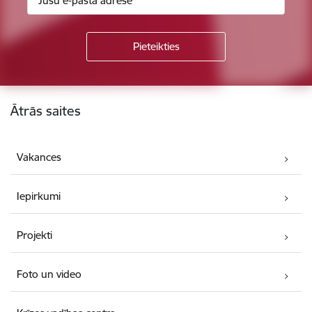
Kājene
Ātrās saites
Vakances
Iepirkumi
Projekti
Foto un video