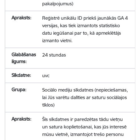
pakalpojumus)
Reģistrē unikālu ID priekš jaunākās GA 4
versijas, kas tiek izmantots statistisko
datu iegūšanai par to, kā apmeklētājs
izmanto vietni.
24 stundas
uvc
Sociālo mediju sīkdatnes (nepieciešamas,
lai Jūs varētu dalīties ar saturu sociālajos
tīklos)
Šīs sīkdatnes ir paredzētas tādu vietņu
un satura koplietošanai, kas jūs interesē
mūsu vietnē, izmantojot trešo personu