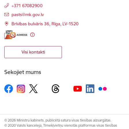
+371 67082900
E-pasts:
pasts@mk.gov.lv
Brīvības bulvāris 36, Rīga, LV-1520
Visi kontakti
Sekojiet mums
© 2026 Ministru kabinets, publicētā satura visas tiesības aizsargātas.
© 2020 Valsts kanceleja, Tīmekļvietņu vienotās platformas visas tiesības