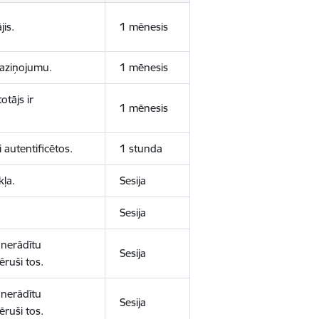
jis.
1 mēnesis
 paziņojumu.
1 mēnesis
otājs ir
1 mēnesis
 autentificētos.
1 stunda
kļa.
Sesija
Sesija
 nerādītu
Sesija
ēruši tos.
 nerādītu
Sesija
ēruši tos.