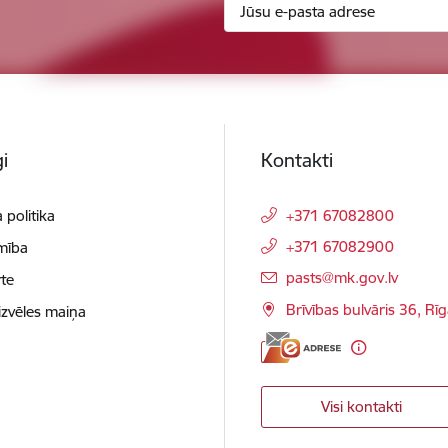
i
Kontakti
 politika
+371 67082800
+371 67082900
mība
E-pasts:
pasts@mk.gov.lv
te
Brīvības bulvāris 36, Rī
izvēles maiņa
Visi kontakti