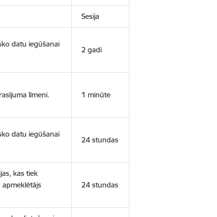
Sesija
isko datu iegūšanai
2 gadi
rasījuma līmeni.
1 minūte
isko datu iegūšanai
24 stundas
as, kas tiek
ā apmeklētājs
24 stundas