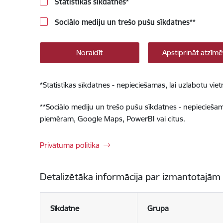
Statistikas sīkdatnes
*
Sociālo mediju un trešo pušu sīkdatnes
**
Noraidīt
Apstiprināt atzīmē
*
Statistikas sīkdatnes - nepieciešamas, lai uzlabotu v
**
Sociālo mediju un trešo pušu sīkdatnes - nepieciešamas
piemēram, Google Maps, PowerBI vai citus.
Privātuma politika
Detalizētāka informācija par izmantotajām
Sīkdatne
Grupa