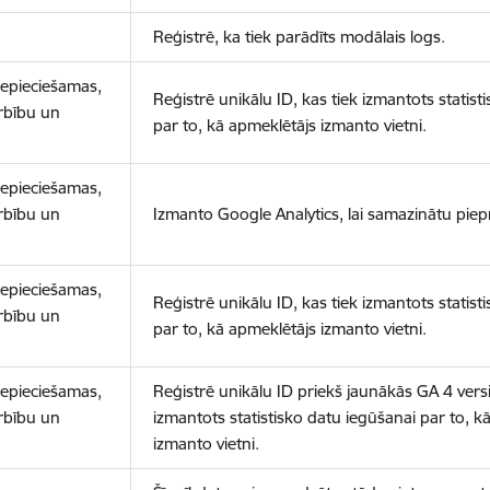
Reģistrē, ka tiek parādīts modālais logs.
nepieciešamas,
Reģistrē unikālu ID, kas tiek izmantots statist
arbību un
par to, kā apmeklētājs izmanto vietni.
nepieciešamas,
arbību un
Izmanto Google Analytics, lai samazinātu piep
nepieciešamas,
Reģistrē unikālu ID, kas tiek izmantots statist
arbību un
par to, kā apmeklētājs izmanto vietni.
nepieciešamas,
Reģistrē unikālu ID priekš jaunākās GA 4 versij
arbību un
izmantots statistisko datu iegūšanai par to, k
izmanto vietni.