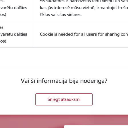
es
Šīs sīkdatnes ir paredzētas tādu vietņu un sat
varētu dalīties
kas jūs interesē mūsu vietnē, izmantojot treš
los)
tīklus vai citas vietnes.
es
varētu dalīties
Cookie is needed for all users for sharing con
los)
Vai šī informācija bija noderīga?
Sniegt atsauksmi