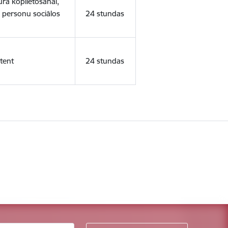
ura koplietošanai,
o personu sociālos
24 stundas
tent
24 stundas