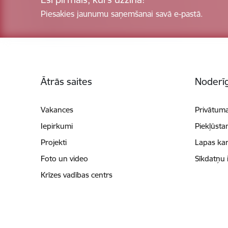
Piesakies jaunumu saņemšanai savā e-pastā.
Kājene
Ātrās saites
Noderīg
Vakances
Privātuma
Iepirkumi
Piekļūsta
Projekti
Lapas kar
Foto un video
Sīkdatņu 
Krīzes vadības centrs