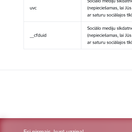
Sociālo mediju sīkdatn
uvc
(nepieciešamas, lai Jūs 
ar saturu sociālajos tīk
Sociālo mediju sīkdatn
__cfduid
(nepieciešamas, lai Jūs 
ar saturu sociālajos tīk
Esi pirmais, kurš uzzina!