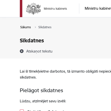
Pāriet uz lapas saturu
Ministru kabine
Sākums
Sīkdatnes
Sīkdatnes
Atskaņot tekstu
Lai šī tīmekļvietne darbotos, tā izmanto obligāti nepiec
sīkdatnes.
Pielāgot sīkdatnes
Lūdzu, atzīmējiet savu izvēli: