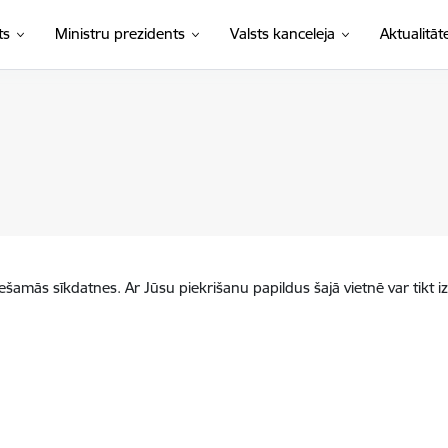
ts
Ministru prezidents
Valsts kanceleja
Aktualitāt
iešamās sīkdatnes. Ar Jūsu piekrišanu papildus šajā vietnē var tikt i