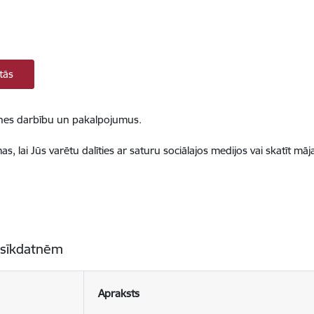
tās
ietnes darbību un pakalpojumus.
, lai Jūs varētu dalīties ar saturu sociālajos medijos vai skatīt mā
 sīkdatnēm
Apraksts