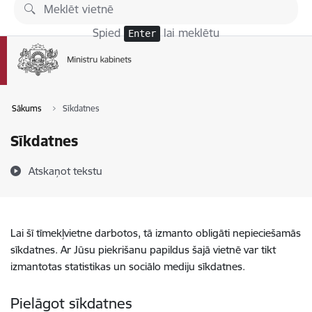
Pāriet uz lapas saturu
Spied
lai meklētu
Enter
Sākums
Sīkdatnes
Sīkdatnes
Atskaņot tekstu
Lai šī tīmekļvietne darbotos, tā izmanto obligāti nepieciešamās
sīkdatnes. Ar Jūsu piekrišanu papildus šajā vietnē var tikt
izmantotas statistikas un sociālo mediju sīkdatnes.
Pielāgot sīkdatnes