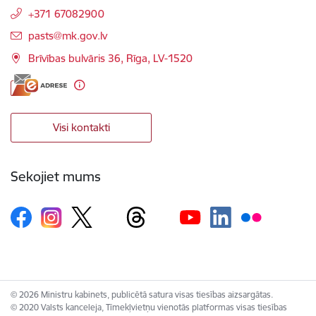
+371 67082900
E-pasts:
pasts@mk.gov.lv
Brīvības bulvāris 36, Rīga, LV-1520
Visi kontakti
Sekojiet mums
© 2026 Ministru kabinets, publicētā satura visas tiesības aizsargātas.
© 2020 Valsts kanceleja, Tīmekļvietņu vienotās platformas visas tiesības