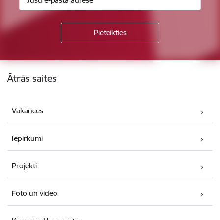
Kājene
Ātrās saites
Vakances
Iepirkumi
Projekti
Foto un video