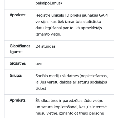
pakalpojumus)
Reģistrē unikālu ID priekš jaunākās GA 4
versijas, kas tiek izmantots statistisko
datu iegūšanai par to, kā apmeklētājs
izmanto vietni.
24 stundas
uvc
Sociālo mediju sīkdatnes (nepieciešamas,
lai Jūs varētu dalīties ar saturu sociālajos
tīklos)
Šīs sīkdatnes ir paredzētas tādu vietņu
un satura koplietošanai, kas jūs interesē
mūsu vietnē, izmantojot trešo personu