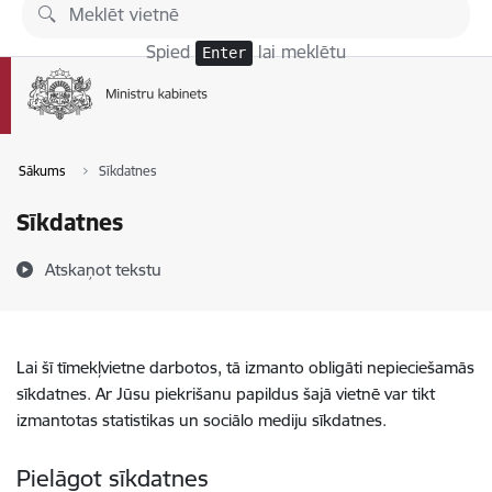
Pāriet uz lapas saturu
Spied
lai meklētu
Enter
Sākums
Sīkdatnes
Sīkdatnes
Atskaņot tekstu
Lai šī tīmekļvietne darbotos, tā izmanto obligāti nepieciešamās
sīkdatnes. Ar Jūsu piekrišanu papildus šajā vietnē var tikt
izmantotas statistikas un sociālo mediju sīkdatnes.
Pielāgot sīkdatnes