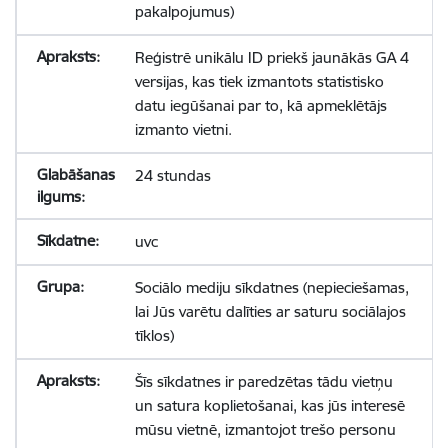
pakalpojumus)
Reģistrē unikālu ID priekš jaunākās GA 4
versijas, kas tiek izmantots statistisko
datu iegūšanai par to, kā apmeklētājs
izmanto vietni.
24 stundas
uvc
Sociālo mediju sīkdatnes (nepieciešamas,
lai Jūs varētu dalīties ar saturu sociālajos
tīklos)
Šīs sīkdatnes ir paredzētas tādu vietņu
un satura koplietošanai, kas jūs interesē
mūsu vietnē, izmantojot trešo personu