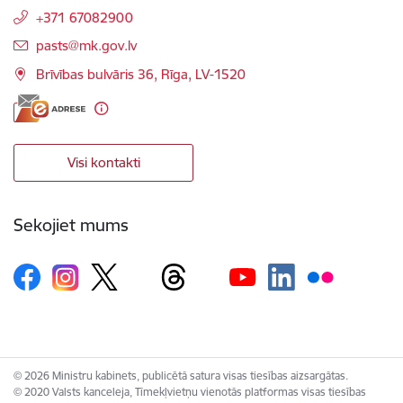
+371 67082900
E-pasts:
pasts@mk.gov.lv
Brīvības bulvāris 36, Rīga, LV-1520
Visi kontakti
Sekojiet mums
© 2026 Ministru kabinets, publicētā satura visas tiesības aizsargātas.
© 2020 Valsts kanceleja, Tīmekļvietņu vienotās platformas visas tiesības