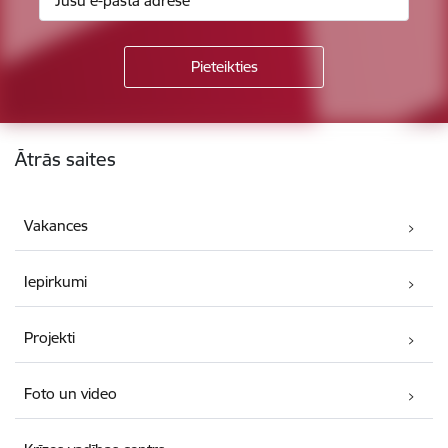
Kājene
Ātrās saites
Vakances
Iepirkumi
Projekti
Foto un video