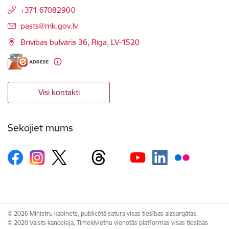
+371 67082900
E-pasts:
pasts@mk.gov.lv
Brīvības bulvāris 36, Rīga, LV-1520
Visi kontakti
Sekojiet mums
© 2026 Ministru kabinets, publicētā satura visas tiesības aizsargātas.
© 2020 Valsts kanceleja, Tīmekļvietņu vienotās platformas visas tiesības