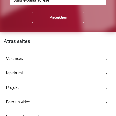
Kājene
Ātrās saites
Vakances
Iepirkumi
Projekti
Foto un video