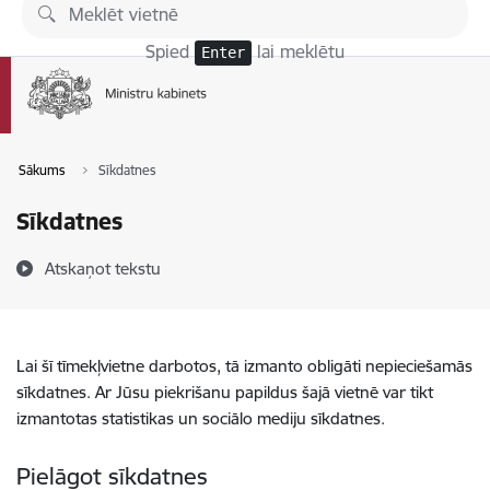
Pāriet uz lapas saturu
Spied
lai meklētu
Enter
Sākums
Sīkdatnes
Sīkdatnes
Atskaņot tekstu
Lai šī tīmekļvietne darbotos, tā izmanto obligāti nepieciešamās
sīkdatnes. Ar Jūsu piekrišanu papildus šajā vietnē var tikt
izmantotas statistikas un sociālo mediju sīkdatnes.
Pielāgot sīkdatnes