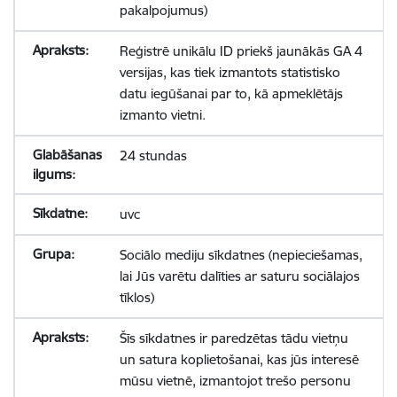
pakalpojumus)
Reģistrē unikālu ID priekš jaunākās GA 4
versijas, kas tiek izmantots statistisko
datu iegūšanai par to, kā apmeklētājs
izmanto vietni.
24 stundas
uvc
Sociālo mediju sīkdatnes (nepieciešamas,
lai Jūs varētu dalīties ar saturu sociālajos
tīklos)
Šīs sīkdatnes ir paredzētas tādu vietņu
un satura koplietošanai, kas jūs interesē
mūsu vietnē, izmantojot trešo personu