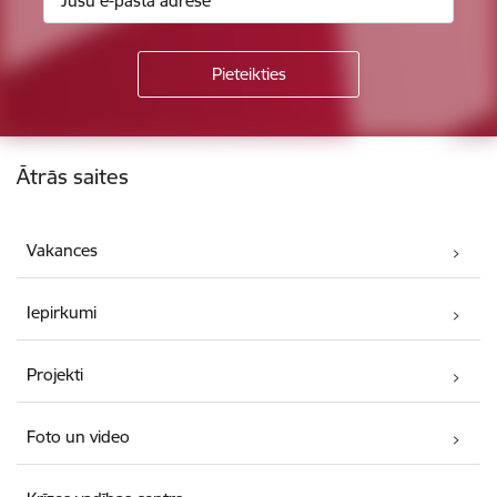
Kājene
Ātrās saites
Vakances
Iepirkumi
Projekti
Foto un video