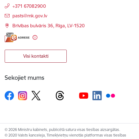
+371 67082900
E-pasts:
pasts@mk.gov.lv
Brīvības bulvāris 36, Rīga, LV-1520
Visi kontakti
Sekojiet mums
© 2026 Ministru kabinets, publicētā satura visas tiesības aizsargātas.
© 2020 Valsts kanceleja, Tīmekļvietņu vienotās platformas visas tiesības