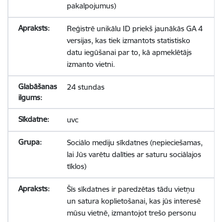
pakalpojumus)
Reģistrē unikālu ID priekš jaunākās GA 4
versijas, kas tiek izmantots statistisko
datu iegūšanai par to, kā apmeklētājs
izmanto vietni.
24 stundas
uvc
Sociālo mediju sīkdatnes (nepieciešamas,
lai Jūs varētu dalīties ar saturu sociālajos
tīklos)
Šīs sīkdatnes ir paredzētas tādu vietņu
un satura koplietošanai, kas jūs interesē
mūsu vietnē, izmantojot trešo personu