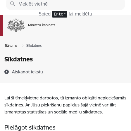
Pāriet uz lapas saturu
Spied
lai meklētu
Enter
Sākums
Sīkdatnes
Sīkdatnes
Atskaņot tekstu
Lai šī tīmekļvietne darbotos, tā izmanto obligāti nepieciešamās
sīkdatnes. Ar Jūsu piekrišanu papildus šajā vietnē var tikt
izmantotas statistikas un sociālo mediju sīkdatnes.
Pielāgot sīkdatnes