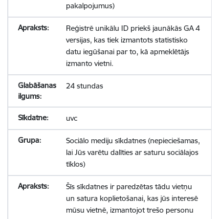
pakalpojumus)
Reģistrē unikālu ID priekš jaunākās GA 4
versijas, kas tiek izmantots statistisko
datu iegūšanai par to, kā apmeklētājs
izmanto vietni.
24 stundas
uvc
Sociālo mediju sīkdatnes (nepieciešamas,
lai Jūs varētu dalīties ar saturu sociālajos
tīklos)
Šīs sīkdatnes ir paredzētas tādu vietņu
un satura koplietošanai, kas jūs interesē
mūsu vietnē, izmantojot trešo personu