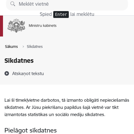
Pāriet uz lapas saturu
Spied
lai meklētu
Enter
Sākums
Sīkdatnes
Sīkdatnes
Atskaņot tekstu
Lai šī tīmekļvietne darbotos, tā izmanto obligāti nepieciešamās
sīkdatnes. Ar Jūsu piekrišanu papildus šajā vietnē var tikt
izmantotas statistikas un sociālo mediju sīkdatnes.
Pielāgot sīkdatnes