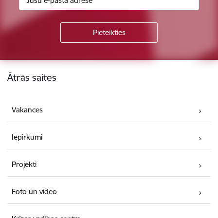
Kājene
Ātrās saites
Vakances
Iepirkumi
Projekti
Foto un video