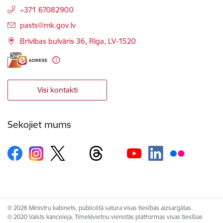
+371 67082900
E-pasts:
pasts@mk.gov.lv
Brīvības bulvāris 36, Rīga, LV-1520
Visi kontakti
Sekojiet mums
© 2026 Ministru kabinets, publicētā satura visas tiesības aizsargātas.
© 2020 Valsts kanceleja, Tīmekļvietņu vienotās platformas visas tiesības