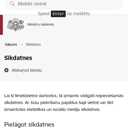
Pāriet uz lapas saturu
Spied
lai meklētu
Enter
Sākums
Sīkdatnes
Sīkdatnes
Atskaņot tekstu
Lai šī tīmekļvietne darbotos, tā izmanto obligāti nepieciešamās
sīkdatnes. Ar Jūsu piekrišanu papildus šajā vietnē var tikt
izmantotas statistikas un sociālo mediju sīkdatnes.
Pielāgot sīkdatnes