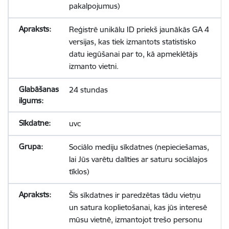
pakalpojumus)
Reģistrē unikālu ID priekš jaunākās GA 4
versijas, kas tiek izmantots statistisko
datu iegūšanai par to, kā apmeklētājs
izmanto vietni.
24 stundas
uvc
Sociālo mediju sīkdatnes (nepieciešamas,
lai Jūs varētu dalīties ar saturu sociālajos
tīklos)
Šīs sīkdatnes ir paredzētas tādu vietņu
un satura koplietošanai, kas jūs interesē
mūsu vietnē, izmantojot trešo personu