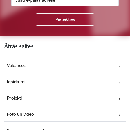
Kājene
Ātrās saites
Vakances
Iepirkumi
Projekti
Foto un video