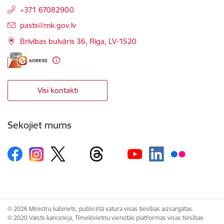
+371 67082900
E-pasts:
pasts@mk.gov.lv
Brīvības bulvāris 36, Rīga, LV-1520
Visi kontakti
Sekojiet mums
© 2026 Ministru kabinets, publicētā satura visas tiesības aizsargātas.
© 2020 Valsts kanceleja, Tīmekļvietņu vienotās platformas visas tiesības