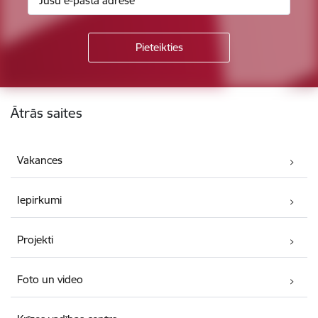
Kājene
Ātrās saites
Vakances
Iepirkumi
Projekti
Foto un video