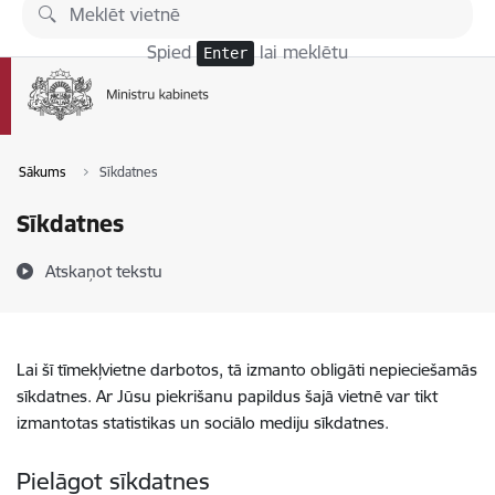
Pāriet uz lapas saturu
Spied
lai meklētu
Enter
Sākums
Sīkdatnes
Sīkdatnes
Atskaņot tekstu
Lai šī tīmekļvietne darbotos, tā izmanto obligāti nepieciešamās
sīkdatnes. Ar Jūsu piekrišanu papildus šajā vietnē var tikt
izmantotas statistikas un sociālo mediju sīkdatnes.
Pielāgot sīkdatnes