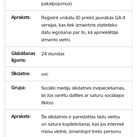
pakalpojumus)
Reģistrē unikālu ID priekš jaunākās GA 4
versijas, kas tiek izmantots statistisko
datu iegūšanai par to, kā apmeklētājs
izmanto vietni.
24 stundas
uvc
Sociālo mediju sīkdatnes (nepieciešamas,
lai Jūs varētu dalīties ar saturu sociālajos
tīklos)
Šīs sīkdatnes ir paredzētas tādu vietņu
un satura koplietošanai, kas jūs interesē
mūsu vietnē, izmantojot trešo personu