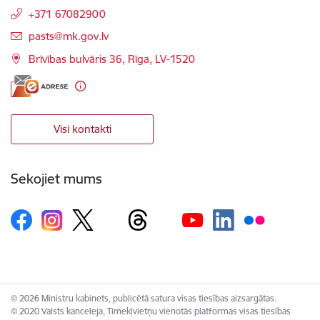
+371 67082900
E-pasts:
pasts@mk.gov.lv
Brīvības bulvāris 36, Rīga, LV-1520
Visi kontakti
Sekojiet mums
© 2026 Ministru kabinets, publicētā satura visas tiesības aizsargātas.
© 2020 Valsts kanceleja, Tīmekļvietņu vienotās platformas visas tiesības