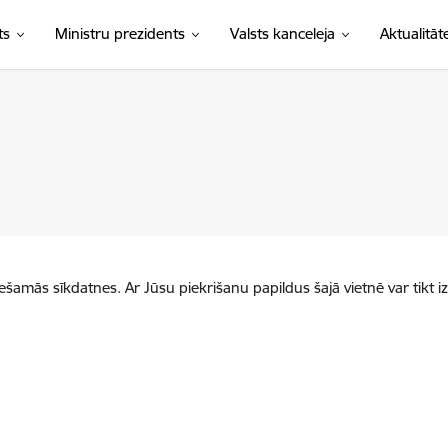
ts
Ministru prezidents
Valsts kanceleja
Aktualitāt
iešamās sīkdatnes. Ar Jūsu piekrišanu papildus šajā vietnē var tikt i