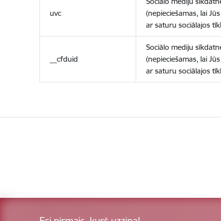
Sociālo mediju sīkdatn
uvc
(nepieciešamas, lai Jūs 
ar saturu sociālajos tīk
Sociālo mediju sīkdatn
__cfduid
(nepieciešamas, lai Jūs 
ar saturu sociālajos tīk
Esi pirmais, kurš uzzina!