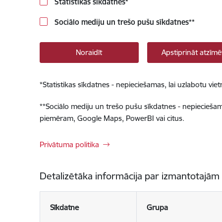
Statistikas sīkdatnes
*
Sociālo mediju un trešo pušu sīkdatnes
**
Noraidīt
Apstiprināt atzīmē
*
Statistikas sīkdatnes - nepieciešamas, lai uzlabotu v
**
Sociālo mediju un trešo pušu sīkdatnes - nepieciešamas
piemēram, Google Maps, PowerBI vai citus.
Privātuma politika
Detalizētāka informācija par izmantotajām
Sīkdatne
Grupa