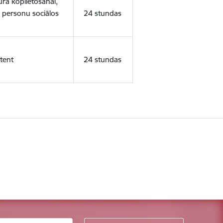
ura koplietošanai,
o personu sociālos
24 stundas
tent
24 stundas