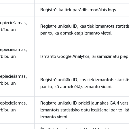
Reģistrē, ka tiek parādīts modālais logs.
nepieciešamas,
Reģistrē unikālu ID, kas tiek izmantots statist
arbību un
par to, kā apmeklētājs izmanto vietni.
nepieciešamas,
arbību un
Izmanto Google Analytics, lai samazinātu piep
nepieciešamas,
Reģistrē unikālu ID, kas tiek izmantots statist
arbību un
par to, kā apmeklētājs izmanto vietni.
nepieciešamas,
Reģistrē unikālu ID priekš jaunākās GA 4 versij
arbību un
izmantots statistisko datu iegūšanai par to, k
izmanto vietni.