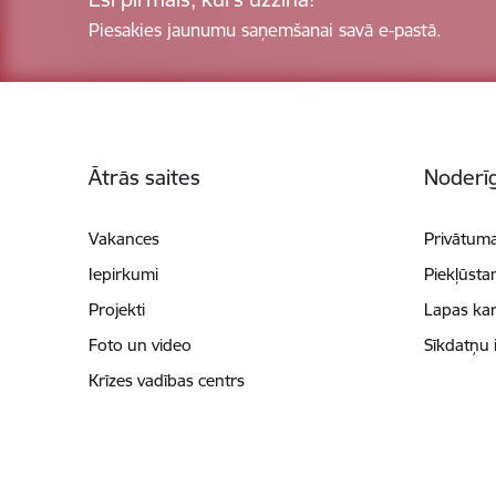
Piesakies jaunumu saņemšanai savā e-pastā.
Kājene
Ātrās saites
Noderīg
Vakances
Privātuma
Iepirkumi
Piekļūsta
Projekti
Lapas kar
Foto un video
Sīkdatņu 
Krīzes vadības centrs