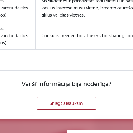
es
Šīs sīkdatnes ir paredzētas tādu vietņu un sat
varētu dalīties
kas jūs interesē mūsu vietnē, izmantojot treš
los)
tīklus vai citas vietnes.
es
varētu dalīties
Cookie is needed for all users for sharing con
los)
Vai šī informācija bija noderīga?
Sniegt atsauksmi