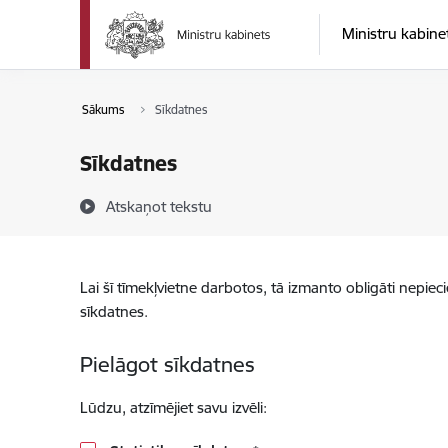
Pāriet uz lapas saturu
Ministru kabine
Sākums
Sīkdatnes
Sīkdatnes
Atskaņot tekstu
Lai šī tīmekļvietne darbotos, tā izmanto obligāti nepiec
sīkdatnes.
Pielāgot sīkdatnes
Lūdzu, atzīmējiet savu izvēli: