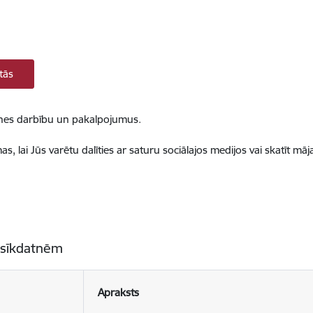
tās
ietnes darbību un pakalpojumus.
, lai Jūs varētu dalīties ar saturu sociālajos medijos vai skatīt mā
 sīkdatnēm
Apraksts