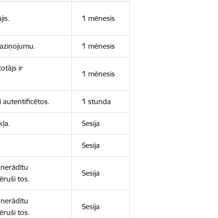
jis.
1 mēnesis
 paziņojumu.
1 mēnesis
otājs ir
1 mēnesis
 autentificētos.
1 stunda
kļa.
Sesija
Sesija
 nerādītu
Sesija
ēruši tos.
 nerādītu
Sesija
ēruši tos.