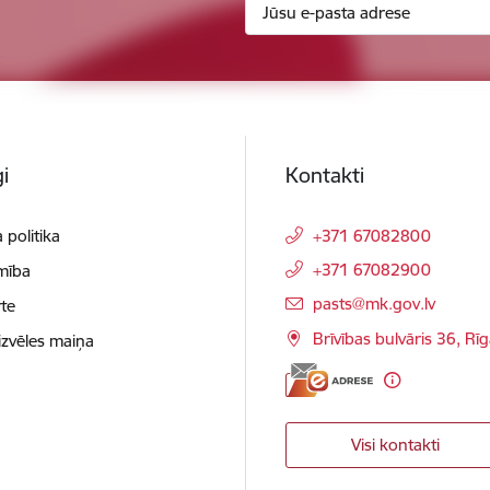
i
Kontakti
 politika
+371 67082800
+371 67082900
mība
E-pasts:
pasts@mk.gov.lv
te
Brīvības bulvāris 36, Rī
izvēles maiņa
Visi kontakti