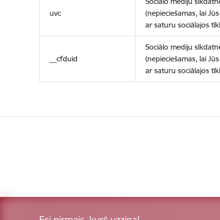
Sociālo mediju sīkdatn
uvc
(nepieciešamas, lai Jūs 
ar saturu sociālajos tīk
Sociālo mediju sīkdatn
__cfduid
(nepieciešamas, lai Jūs 
ar saturu sociālajos tīk
Esi pirmais, kurš uzzina!