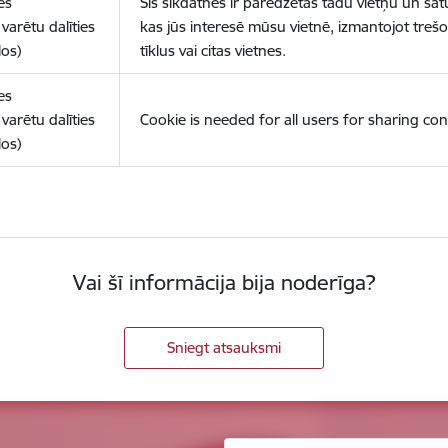
es
Šīs sīkdatnes ir paredzētas tādu vietņu un sat
varētu dalīties
kas jūs interesē mūsu vietnē, izmantojot treš
los)
tīklus vai citas vietnes.
es
varētu dalīties
Cookie is needed for all users for sharing con
los)
Vai šī informācija bija noderīga?
Sniegt atsauksmi