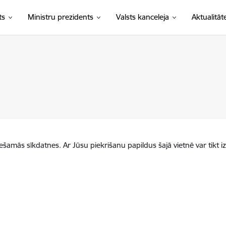
ts
Ministru prezidents
Valsts kanceleja
Aktualitāt
iešamās sīkdatnes. Ar Jūsu piekrišanu papildus šajā vietnē var tikt i