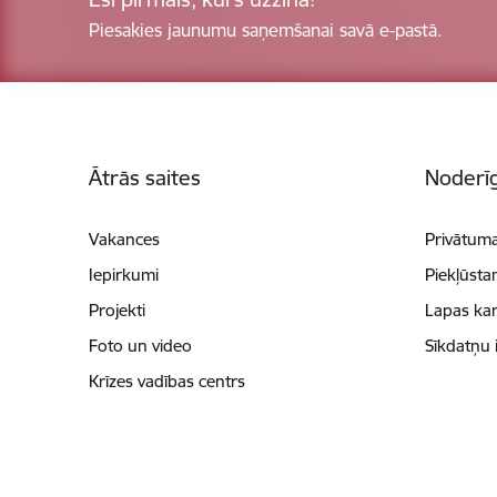
Piesakies jaunumu saņemšanai savā e-pastā.
Kājene
Ātrās saites
Noderīg
Vakances
Privātuma
Iepirkumi
Piekļūsta
Projekti
Lapas kar
Foto un video
Sīkdatņu 
Krīzes vadības centrs