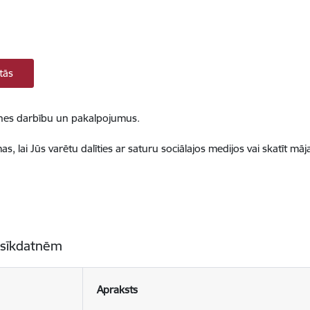
tās
ietnes darbību un pakalpojumus.
, lai Jūs varētu dalīties ar saturu sociālajos medijos vai skatīt mā
 sīkdatnēm
Apraksts