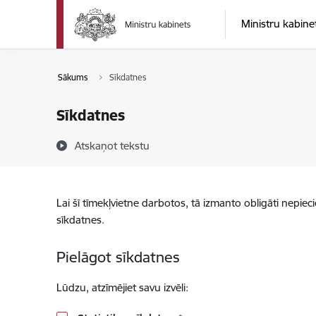
Pāriet uz lapas saturu
Ministru kabine
Sākums
Sīkdatnes
Sīkdatnes
Atskaņot tekstu
Lai šī tīmekļvietne darbotos, tā izmanto obligāti nepiec
sīkdatnes.
Pielāgot sīkdatnes
Lūdzu, atzīmējiet savu izvēli: