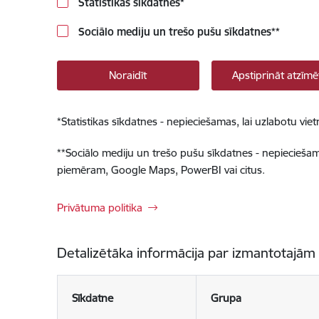
Statistikas sīkdatnes
*
Sociālo mediju un trešo pušu sīkdatnes
**
Noraidīt
Apstiprināt atzīmē
*
Statistikas sīkdatnes - nepieciešamas, lai uzlabotu v
**
Sociālo mediju un trešo pušu sīkdatnes - nepieciešamas
piemēram, Google Maps, PowerBI vai citus.
Privātuma politika
Detalizētāka informācija par izmantotajām
Sīkdatne
Grupa