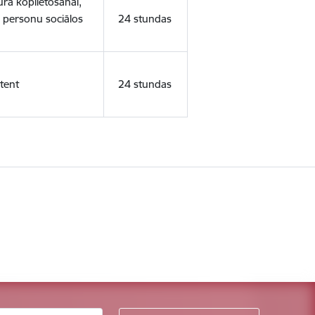
ura koplietošanai,
o personu sociālos
24 stundas
tent
24 stundas