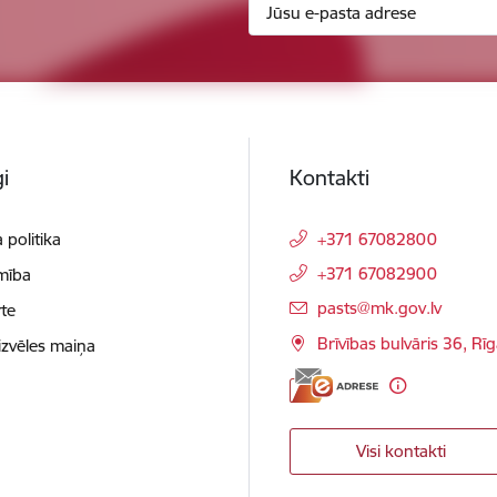
i
Kontakti
 politika
+371 67082800
+371 67082900
mība
E-pasts:
pasts@mk.gov.lv
te
Brīvības bulvāris 36, Rī
izvēles maiņa
Visi kontakti