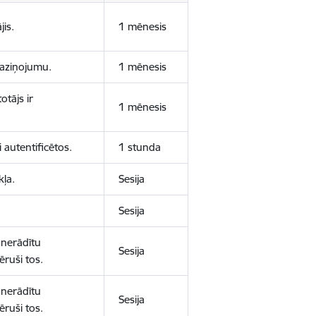
jis.
1 mēnesis
 paziņojumu.
1 mēnesis
otājs ir
1 mēnesis
 autentificētos.
1 stunda
kļa.
Sesija
Sesija
 nerādītu
Sesija
ēruši tos.
 nerādītu
Sesija
ēruši tos.