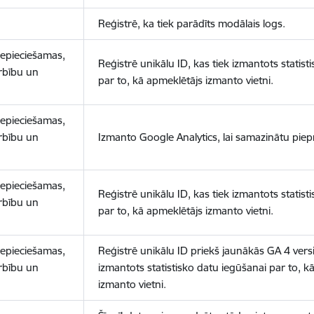
Reģistrē, ka tiek parādīts modālais logs.
nepieciešamas,
Reģistrē unikālu ID, kas tiek izmantots statist
arbību un
par to, kā apmeklētājs izmanto vietni.
nepieciešamas,
arbību un
Izmanto Google Analytics, lai samazinātu piep
nepieciešamas,
Reģistrē unikālu ID, kas tiek izmantots statist
arbību un
par to, kā apmeklētājs izmanto vietni.
nepieciešamas,
Reģistrē unikālu ID priekš jaunākās GA 4 versij
arbību un
izmantots statistisko datu iegūšanai par to, k
izmanto vietni.