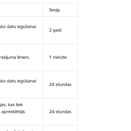
Sesija
isko datu iegūšanai
2 gadi
rasījuma līmeni.
1 minūte
isko datu iegūšanai
24 stundas
as, kas tiek
ā apmeklētājs
24 stundas