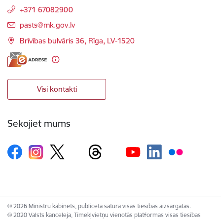
+371 67082900
E-pasts:
pasts@mk.gov.lv
Brīvības bulvāris 36, Rīga, LV-1520
Visi kontakti
Sekojiet mums
© 2026 Ministru kabinets, publicētā satura visas tiesības aizsargātas.
© 2020 Valsts kanceleja, Tīmekļvietņu vienotās platformas visas tiesības