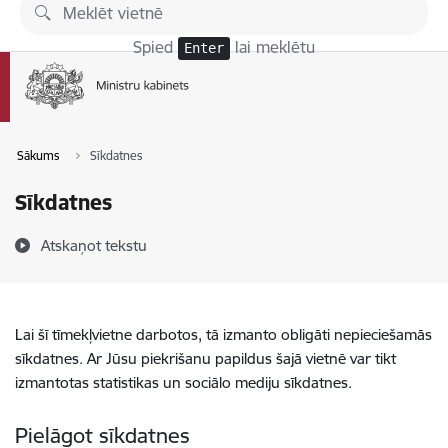
Pāriet uz lapas saturu
Spied
lai meklētu
Enter
Sākums
Sīkdatnes
Sīkdatnes
Atskaņot tekstu
Lai šī tīmekļvietne darbotos, tā izmanto obligāti nepieciešamās
sīkdatnes. Ar Jūsu piekrišanu papildus šajā vietnē var tikt
izmantotas statistikas un sociālo mediju sīkdatnes.
Pielāgot sīkdatnes