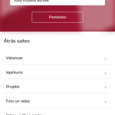
Kājene
Ātrās saites
Vakances
Iepirkumi
Projekti
Foto un video