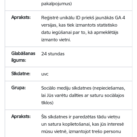
pakalpojumus)
Reģistrē unikālu ID priekš jaunākās GA 4
versijas, kas tiek izmantots statistisko
datu iegūšanai par to, kā apmeklētājs
izmanto vietni.
24 stundas
uvc
Sociālo mediju sīkdatnes (nepieciešamas,
lai Jūs varētu dalīties ar saturu sociālajos
tīklos)
Šīs sīkdatnes ir paredzētas tādu vietņu
un satura koplietošanai, kas jūs interesē
mūsu vietnē, izmantojot trešo personu