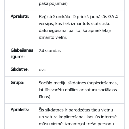
pakalpojumus)
Reģistrē unikālu ID priekš jaunākās GA 4
versijas, kas tiek izmantots statistisko
datu iegūšanai par to, kā apmeklētājs
izmanto vietni.
24 stundas
uvc
Sociālo mediju sīkdatnes (nepieciešamas,
lai Jūs varētu dalīties ar saturu sociālajos
tīklos)
Šīs sīkdatnes ir paredzētas tādu vietņu
un satura koplietošanai, kas jūs interesē
mūsu vietnē, izmantojot trešo personu