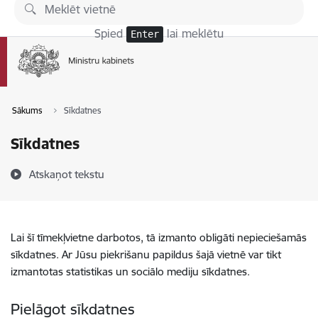
Pāriet uz lapas saturu
Spied
lai meklētu
Enter
Sākums
Sīkdatnes
Sīkdatnes
Atskaņot tekstu
Lai šī tīmekļvietne darbotos, tā izmanto obligāti nepieciešamās
sīkdatnes. Ar Jūsu piekrišanu papildus šajā vietnē var tikt
izmantotas statistikas un sociālo mediju sīkdatnes.
Pielāgot sīkdatnes