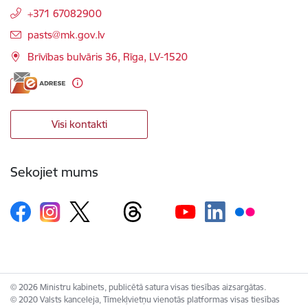
+371 67082900
E-pasts:
pasts@mk.gov.lv
Brīvības bulvāris 36, Rīga, LV-1520
Visi kontakti
Sekojiet mums
© 2026 Ministru kabinets, publicētā satura visas tiesības aizsargātas.
© 2020 Valsts kanceleja, Tīmekļvietņu vienotās platformas visas tiesības