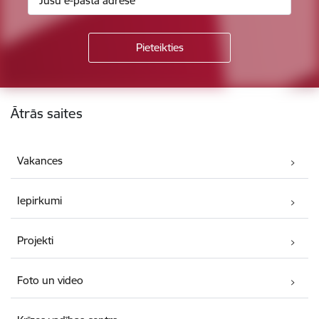
Kājene
Ātrās saites
Vakances
Iepirkumi
Projekti
Foto un video