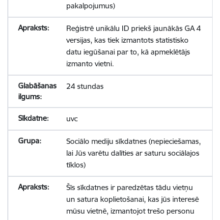
pakalpojumus)
Reģistrē unikālu ID priekš jaunākās GA 4
versijas, kas tiek izmantots statistisko
datu iegūšanai par to, kā apmeklētājs
izmanto vietni.
24 stundas
uvc
Sociālo mediju sīkdatnes (nepieciešamas,
lai Jūs varētu dalīties ar saturu sociālajos
tīklos)
Šīs sīkdatnes ir paredzētas tādu vietņu
un satura koplietošanai, kas jūs interesē
mūsu vietnē, izmantojot trešo personu