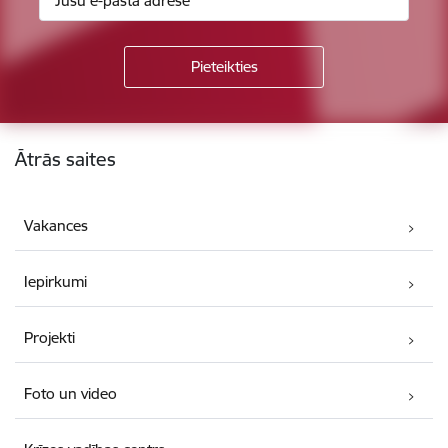
Kājene
Ātrās saites
Vakances
Iepirkumi
Projekti
Foto un video