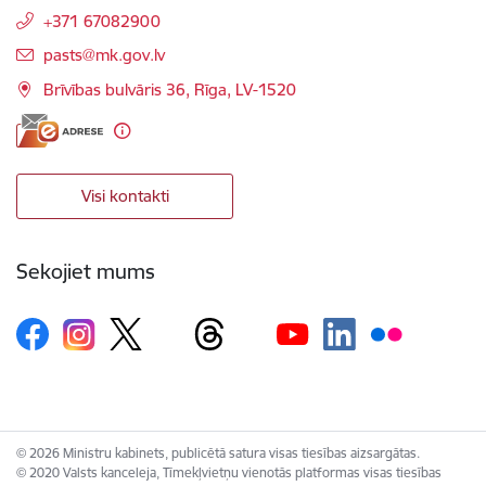
+371 67082900
E-pasts:
pasts@mk.gov.lv
Brīvības bulvāris 36, Rīga, LV-1520
Visi kontakti
Sekojiet mums
© 2026 Ministru kabinets, publicētā satura visas tiesības aizsargātas.
© 2020 Valsts kanceleja, Tīmekļvietņu vienotās platformas visas tiesības