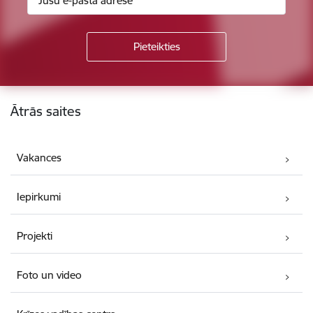
Kājene
Ātrās saites
Vakances
Iepirkumi
Projekti
Foto un video