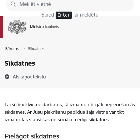
Pāriet uz lapas saturu
Spied
lai meklētu
Enter
Sākums
Sīkdatnes
Sīkdatnes
Atskaņot tekstu
Lai šī tīmekļvietne darbotos, tā izmanto obligāti nepieciešamās
sīkdatnes. Ar Jūsu piekrišanu papildus šajā vietnē var tikt
izmantotas statistikas un sociālo mediju sīkdatnes.
Pielāgot sīkdatnes