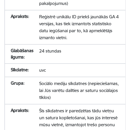
pakalpojumus)
Reģistrē unikālu ID priekš jaunākās GA 4
versijas, kas tiek izmantots statistisko
datu iegūšanai par to, kā apmeklētājs
izmanto vietni.
24 stundas
uvc
Sociālo mediju sīkdatnes (nepieciešamas,
lai Jūs varētu dalīties ar saturu sociālajos
tīklos)
Šīs sīkdatnes ir paredzētas tādu vietņu
un satura koplietošanai, kas jūs interesē
mūsu vietnē, izmantojot trešo personu