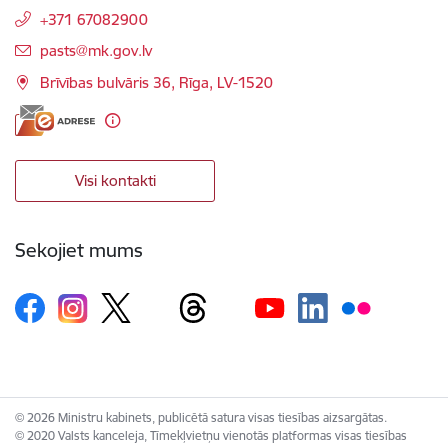
+371 67082900
E-pasts:
pasts@mk.gov.lv
Brīvības bulvāris 36, Rīga, LV-1520
Visi kontakti
Sekojiet mums
© 2026 Ministru kabinets, publicētā satura visas tiesības aizsargātas.
© 2020 Valsts kanceleja, Tīmekļvietņu vienotās platformas visas tiesības