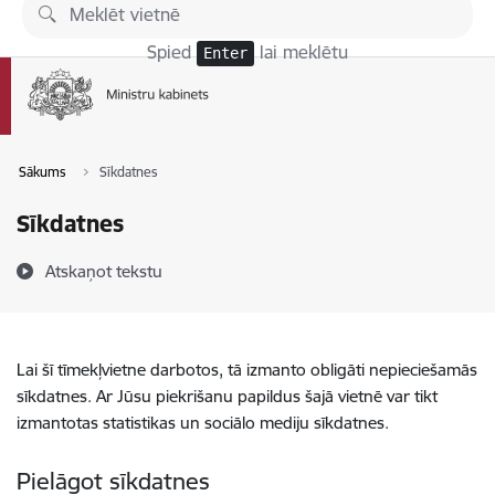
Pāriet uz lapas saturu
Spied
lai meklētu
Enter
Sākums
Sīkdatnes
Sīkdatnes
Atskaņot tekstu
Lai šī tīmekļvietne darbotos, tā izmanto obligāti nepieciešamās
sīkdatnes. Ar Jūsu piekrišanu papildus šajā vietnē var tikt
izmantotas statistikas un sociālo mediju sīkdatnes.
Pielāgot sīkdatnes