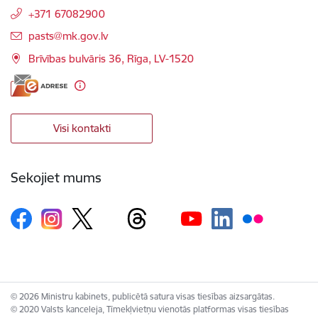
+371 67082900
E-pasts:
pasts@mk.gov.lv
Brīvības bulvāris 36, Rīga, LV-1520
Visi kontakti
Sekojiet mums
© 2026 Ministru kabinets, publicētā satura visas tiesības aizsargātas.
© 2020 Valsts kanceleja, Tīmekļvietņu vienotās platformas visas tiesības