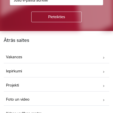
Kājene
Ātrās saites
Vakances
Iepirkumi
Projekti
Foto un video