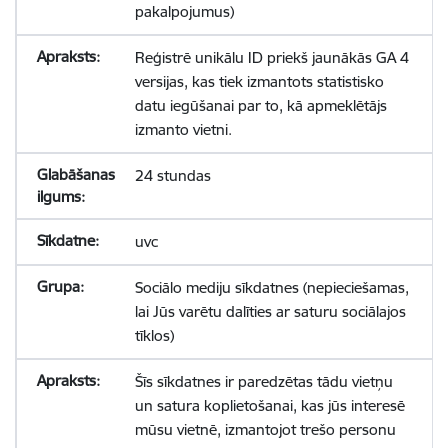
pakalpojumus)
Reģistrē unikālu ID priekš jaunākās GA 4
versijas, kas tiek izmantots statistisko
datu iegūšanai par to, kā apmeklētājs
izmanto vietni.
24 stundas
uvc
Sociālo mediju sīkdatnes (nepieciešamas,
lai Jūs varētu dalīties ar saturu sociālajos
tīklos)
Šīs sīkdatnes ir paredzētas tādu vietņu
un satura koplietošanai, kas jūs interesē
mūsu vietnē, izmantojot trešo personu