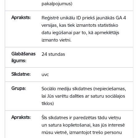
pakalpojumus)
Reģistrē unikālu ID priekš jaunākās GA 4
versijas, kas tiek izmantots statistisko
datu iegūšanai par to, kā apmeklētājs
izmanto vietni.
24 stundas
uvc
Sociālo mediju sīkdatnes (nepieciešamas,
lai Jūs varētu dalīties ar saturu sociālajos
tīklos)
Šīs sīkdatnes ir paredzētas tādu vietņu
un satura koplietošanai, kas jūs interesē
mūsu vietnē, izmantojot trešo personu