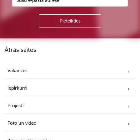
Kājene
Ātrās saites
Vakances
Iepirkumi
Projekti
Foto un video