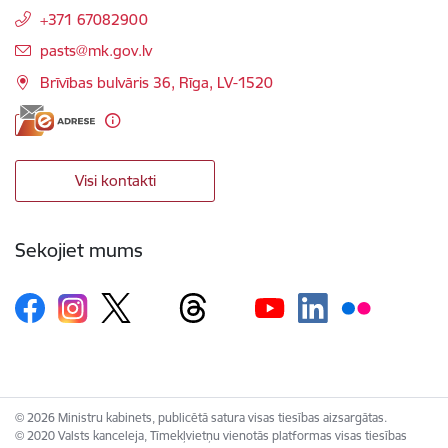
+371 67082900
E-pasts:
pasts@mk.gov.lv
Brīvības bulvāris 36, Rīga, LV-1520
Visi kontakti
Sekojiet mums
© 2026 Ministru kabinets, publicētā satura visas tiesības aizsargātas.
© 2020 Valsts kanceleja, Tīmekļvietņu vienotās platformas visas tiesības