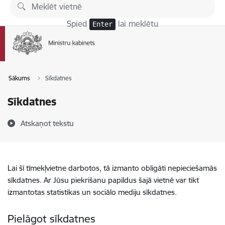
Pāriet uz lapas saturu
Spied
lai meklētu
Enter
Sākums
Sīkdatnes
Sīkdatnes
Atskaņot tekstu
Lai šī tīmekļvietne darbotos, tā izmanto obligāti nepieciešamās
sīkdatnes. Ar Jūsu piekrišanu papildus šajā vietnē var tikt
izmantotas statistikas un sociālo mediju sīkdatnes.
Pielāgot sīkdatnes