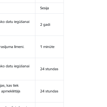
Sesija
isko datu iegūšanai
2 gadi
rasījuma līmeni.
1 minūte
isko datu iegūšanai
24 stundas
as, kas tiek
ā apmeklētājs
24 stundas