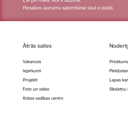
Piesakies jaunumu saņemšanai savā e-pastā.
Kājene
Ātrās saites
Noderīg
Vakances
Privātuma
Iepirkumi
Piekļūsta
Projekti
Lapas kar
Foto un video
Sīkdatņu 
Krīzes vadības centrs