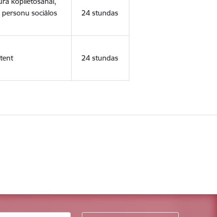
ura koplietošanai,
o personu sociālos
24 stundas
tent
24 stundas