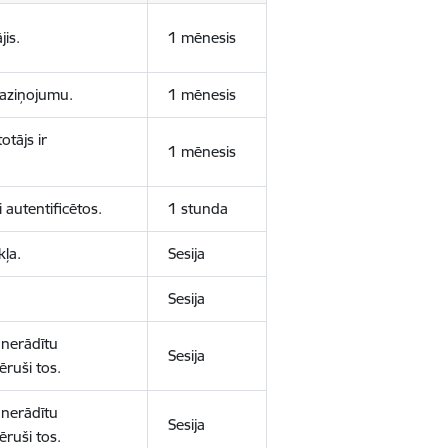
jis.
1 mēnesis
 paziņojumu.
1 mēnesis
otājs ir
1 mēnesis
 autentificētos.
1 stunda
kļa.
Sesija
Sesija
 nerādītu
Sesija
ēruši tos.
 nerādītu
Sesija
ēruši tos.