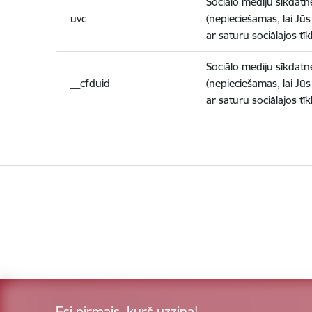
Sociālo mediju sīkdatn
uvc
(nepieciešamas, lai Jūs 
ar saturu sociālajos tīk
Sociālo mediju sīkdatn
__cfduid
(nepieciešamas, lai Jūs 
ar saturu sociālajos tīk
Esi pirmais, kurš uzzina!