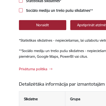
Statistikas sīkdatnes
*
Sociālo mediju un trešo pušu sīkdatnes
**
Noraidīt
Apstiprināt atzīmē
*
Statistikas sīkdatnes - nepieciešamas, lai uzlabotu v
**
Sociālo mediju un trešo pušu sīkdatnes - nepieciešamas
piemēram, Google Maps, PowerBI vai citus.
Privātuma politika
Detalizētāka informācija par izmantotajām
Sīkdatne
Grupa