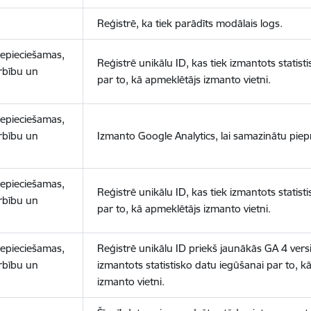
Reģistrē, ka tiek parādīts modālais logs.
nepieciešamas,
Reģistrē unikālu ID, kas tiek izmantots statist
arbību un
par to, kā apmeklētājs izmanto vietni.
nepieciešamas,
arbību un
Izmanto Google Analytics, lai samazinātu piep
nepieciešamas,
Reģistrē unikālu ID, kas tiek izmantots statist
arbību un
par to, kā apmeklētājs izmanto vietni.
nepieciešamas,
Reģistrē unikālu ID priekš jaunākās GA 4 versij
arbību un
izmantots statistisko datu iegūšanai par to, k
izmanto vietni.