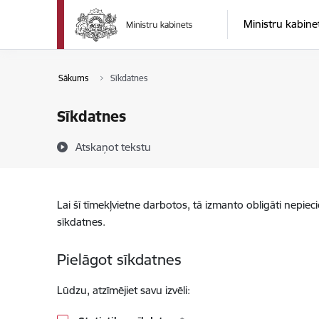
Pāriet uz lapas saturu
Ministru kabine
Sākums
Sīkdatnes
Sīkdatnes
Atskaņot tekstu
Lai šī tīmekļvietne darbotos, tā izmanto obligāti nepiec
sīkdatnes.
Pielāgot sīkdatnes
Lūdzu, atzīmējiet savu izvēli: