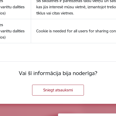
es
Šīs sīkdatnes ir paredzētas tādu vietņu un sat
varētu dalīties
kas jūs interesē mūsu vietnē, izmantojot treš
los)
tīklus vai citas vietnes.
es
varētu dalīties
Cookie is needed for all users for sharing con
los)
Vai šī informācija bija noderīga?
Sniegt atsauksmi