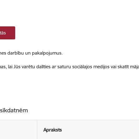
tās
ietnes darbību un pakalpojumus.
, lai Jūs varētu dalīties ar saturu sociālajos medijos vai skatīt mā
 sīkdatnēm
Apraksts