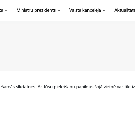
ts
Ministru prezidents
Valsts kanceleja
Aktualitāt
iešamās sīkdatnes. Ar Jūsu piekrišanu papildus šajā vietnē var tikt i