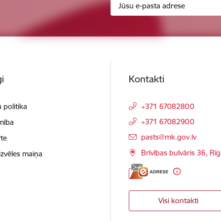
i
Kontakti
 politika
+371 67082800
+371 67082900
mība
E-pasts:
pasts@mk.gov.lv
te
Brīvības bulvāris 36, Rī
izvēles maiņa
Visi kontakti