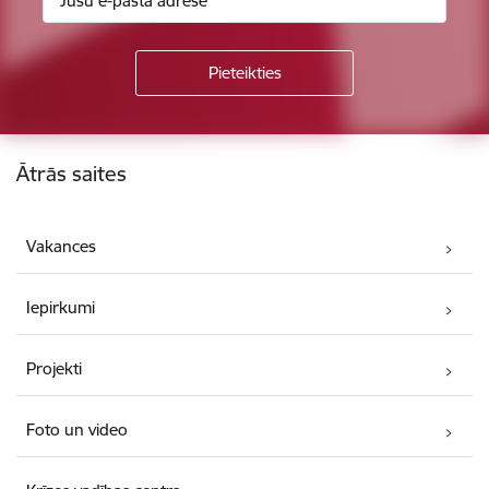
Kājene
Ātrās saites
Vakances
Iepirkumi
Projekti
Foto un video