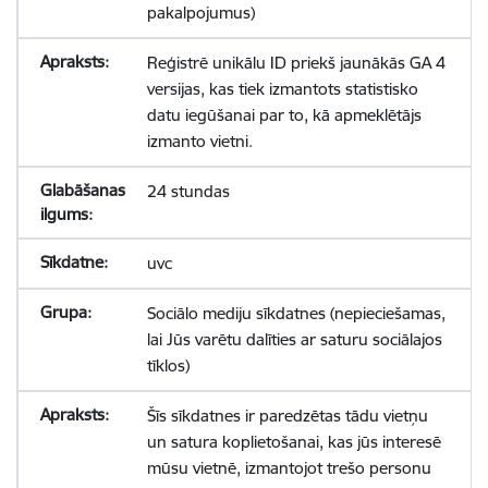
pakalpojumus)
Reģistrē unikālu ID priekš jaunākās GA 4
versijas, kas tiek izmantots statistisko
datu iegūšanai par to, kā apmeklētājs
izmanto vietni.
24 stundas
uvc
Sociālo mediju sīkdatnes (nepieciešamas,
lai Jūs varētu dalīties ar saturu sociālajos
tīklos)
Šīs sīkdatnes ir paredzētas tādu vietņu
un satura koplietošanai, kas jūs interesē
mūsu vietnē, izmantojot trešo personu