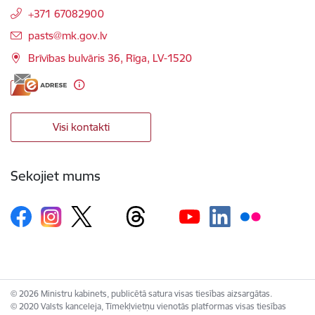
+371 67082900
E-pasts:
pasts@mk.gov.lv
Brīvības bulvāris 36, Rīga, LV-1520
Visi kontakti
Sekojiet mums
© 2026 Ministru kabinets, publicētā satura visas tiesības aizsargātas.
© 2020 Valsts kanceleja, Tīmekļvietņu vienotās platformas visas tiesības