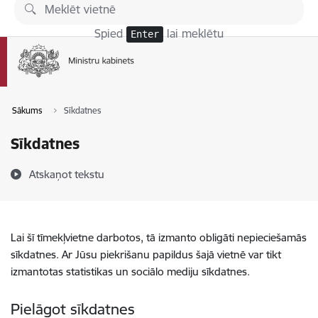
Pāriet uz lapas saturu
Spied
lai meklētu
Enter
Sākums
Sīkdatnes
Sīkdatnes
Atskaņot tekstu
Lai šī tīmekļvietne darbotos, tā izmanto obligāti nepieciešamās
sīkdatnes. Ar Jūsu piekrišanu papildus šajā vietnē var tikt
izmantotas statistikas un sociālo mediju sīkdatnes.
Pielāgot sīkdatnes