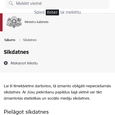
Pāriet uz lapas saturu
Spied
lai meklētu
Enter
Sākums
Sīkdatnes
Sīkdatnes
Atskaņot tekstu
Lai šī tīmekļvietne darbotos, tā izmanto obligāti nepieciešamās
sīkdatnes. Ar Jūsu piekrišanu papildus šajā vietnē var tikt
izmantotas statistikas un sociālo mediju sīkdatnes.
Pielāgot sīkdatnes