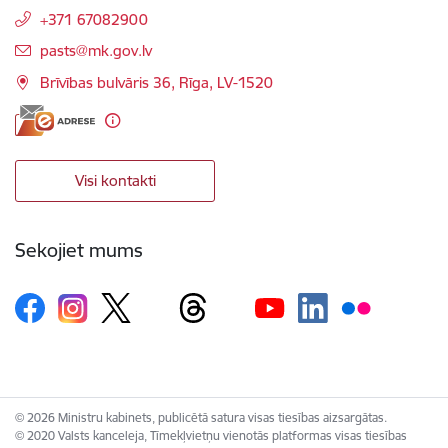
+371 67082900
E-pasts:
pasts@mk.gov.lv
Brīvības bulvāris 36, Rīga, LV-1520
Visi kontakti
Sekojiet mums
© 2026 Ministru kabinets, publicētā satura visas tiesības aizsargātas.
© 2020 Valsts kanceleja, Tīmekļvietņu vienotās platformas visas tiesības