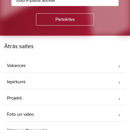
Kājene
Ātrās saites
Vakances
Iepirkumi
Projekti
Foto un video