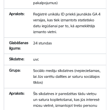
pakalpojumus)
Reģistrē unikālu ID priekš jaunākās GA 4
versijas, kas tiek izmantots statistisko
datu iegūšanai par to, kā apmeklētājs
izmanto vietni.
24 stundas
uvc
Sociālo mediju sīkdatnes (nepieciešamas,
lai Jūs varētu dalīties ar saturu sociālajos
tīklos)
Šīs sīkdatnes ir paredzētas tādu vietņu
un satura koplietošanai, kas jūs interesē
mūsu vietnē, izmantojot trešo personu