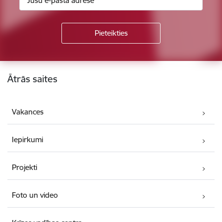
Kājene
Ātrās saites
Vakances
Iepirkumi
Projekti
Foto un video