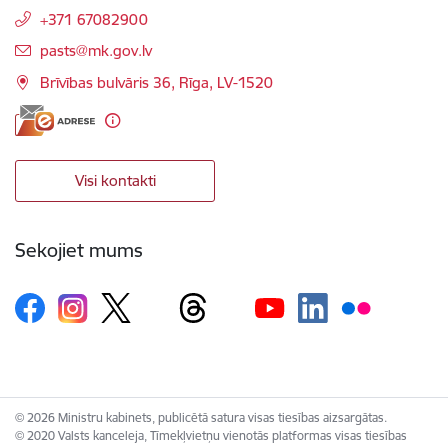
+371 67082900
E-pasts:
pasts@mk.gov.lv
Brīvības bulvāris 36, Rīga, LV-1520
Visi kontakti
Sekojiet mums
© 2026 Ministru kabinets, publicētā satura visas tiesības aizsargātas.
© 2020 Valsts kanceleja, Tīmekļvietņu vienotās platformas visas tiesības