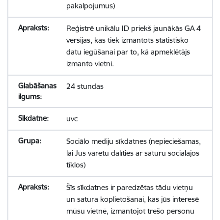
pakalpojumus)
Reģistrē unikālu ID priekš jaunākās GA 4
versijas, kas tiek izmantots statistisko
datu iegūšanai par to, kā apmeklētājs
izmanto vietni.
24 stundas
uvc
Sociālo mediju sīkdatnes (nepieciešamas,
lai Jūs varētu dalīties ar saturu sociālajos
tīklos)
Šīs sīkdatnes ir paredzētas tādu vietņu
un satura koplietošanai, kas jūs interesē
mūsu vietnē, izmantojot trešo personu