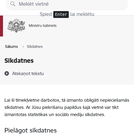
Pāriet uz lapas saturu
Spied
lai meklētu
Enter
Sākums
Sīkdatnes
Sīkdatnes
Atskaņot tekstu
Lai šī tīmekļvietne darbotos, tā izmanto obligāti nepieciešamās
sīkdatnes. Ar Jūsu piekrišanu papildus šajā vietnē var tikt
izmantotas statistikas un sociālo mediju sīkdatnes.
Pielāgot sīkdatnes